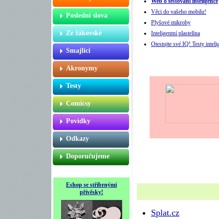
Web o testování inteligence
Věci do vašeho mobilu!
Poslední slova
Plyšové mikroby
Ze žákovské
Inteligentní plastelína
Otestujte své IQ! Testy inteli
Smajlíci
Akronymy
Testy
Comicsy
Povídky
Odkazy
Doporučujeme
Eshop se stříbrnými
přívěsky!
Splat.cz