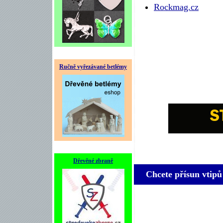
Rockmag.cz
Ručně vyřezávané betlémy
Dřevěné zbraně
Chcete přísun vtipů