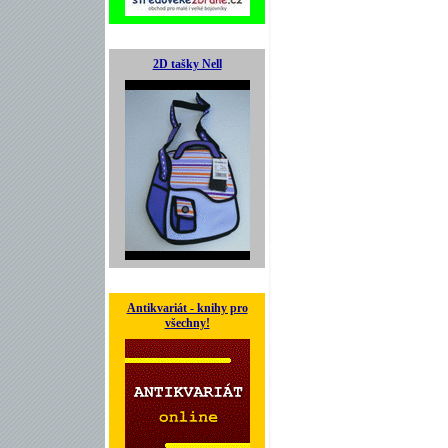
2D tašky Nell
Antikvariát - knihy pro
všechny!