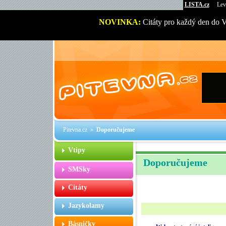
LISTA.cz
Lev
NOVINKA:
Citáty pro každý den do 
Pitevna.cz
»
Doporučujeme
Vtipy
Doporučujeme
SMSky
Citáty
Jazykolamy
Básničky