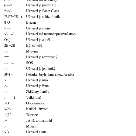
(o--<
Uživatel je podezřelý
*<:-)
Uživatel je Santa Claus
*!#*!^*&:-)
Uživatel je schizofrenik
8-O
Blázen
>:-<
Uživatel je šílený
:-)...:-(
Uživatel má maniodepresivní stavy
O:-)
Uživatel je anděl
2B|^2B
Být či nebýt.
:-v
Mluvím
*:*
Uživatel je roztřepaný
---...---
SOS
.-]
Uživatel je jednooký
/8^{~
Pěšinka, brýle, knír a kozí bradka
:-
Uživatel je muž
>-
Uživatel je žena
:-t
Zkřížený úsměv
:-------)
Velký lhář
:-O
Óóóóóóóóóó
:-(o)
Křičící uživatel
>[I /
Televize
:^
Jasně, to mám rád
:-:
Mutant
:-B
Uživatel slintá