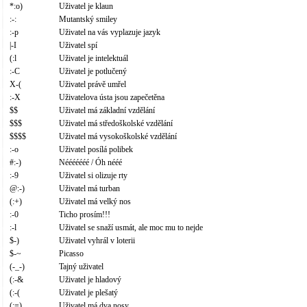
*:o)
Uživatel je klaun
:-:
Mutantský smiley
:-p
Uživatel na vás vyplazuje jazyk
|-I
Uživatel spí
(:l
Uživatel je intelektuál
:-C
Uživatel je potlučený
X-(
Uživatel právě umřel
:-X
Uživatelova ústa jsou zapečetěna
$$
Uživatel má základní vzdělání
$$$
Uživatel má středoškolské vzdělání
$$$$
Uživatel má vysokoškolské vzdělání
:-o
Uživatel posílá polibek
#:-)
Nééééééé / Óh nééé
:-9
Uživatel si olizuje rty
@:-)
Uživatel má turban
(:+)
Uživatel má velký nos
:-0
Ticho prosím!!!
:-l
Uživatel se snaží usmát, ale moc mu to nejde
$-)
Uživatel vyhrál v loterii
$-~
Picasso
(-_-)
Tajný uživatel
(:-&
Uživatel je hladový
(:-(
Uživatel je plešatý
(:=)
Uživatel má dva nosy