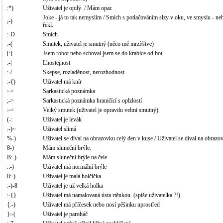
:*)
Uživatel je opilý. / Mám opar.
Joke - já to tak nemyslím / Smích s potlačováním slzy v oku, ve smyslu - neb
;-)
řekl.
:-D
Smích
:-(
Smutek, uživatel je smutný (něco mě mrzí/štve)
[:]
Jsem robot nebo schoval jsem se do krabice od bot
:-|
Lhostejnost
:-/
Skepse, rozladěnost, nerozhodnost.
:-{)
Uživatel má knír
:->
Sarkastická poznámka
;->
Sarkastická poznámka hraničící s oplzlostí
:-<
Velký smutek (uživatel je opravdu velmi smutný)
(-:
Uživatel je levák
:-)~
Uživatel slintá
%-)
Uživatel se díval na obrazovku celý den v kuse / Uživatel se díval na obrazo
8-)
Mám sluneční brýle.
B:-)
Mám sluneční brýle na čele.
::-)
Uživatel má normální brýle
8:-)
Uživatel je malá holčička
:-)-8
Uživatel je už velká holka
:-{}
Uživatel má namalovaná ústa rtěnkou. (spíše uživatelka ?!)
{:-)
Uživatel má příčesek nebo nosí pěšinku uprostřed
}:-(
Uživatel je paroháč