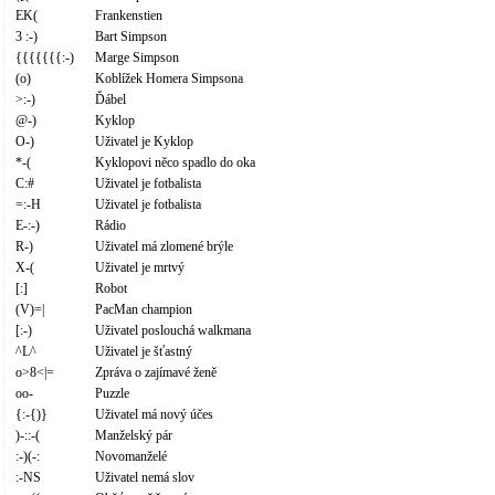
EK(
Frankenstien
3 :-)
Bart Simpson
{{{{{{{:-)
Marge Simpson
(o)
Koblížek Homera Simpsona
>:-)
Ďábel
@-)
Kyklop
O-)
Uživatel je Kyklop
*-(
Kyklopovi něco spadlo do oka
C:#
Uživatel je fotbalista
=:-H
Uživatel je fotbalista
E-:-)
Rádio
R-)
Uživatel má zlomené brýle
X-(
Uživatel je mrtvý
[:]
Robot
(V)=|
PacMan champion
[:-)
Uživatel poslouchá walkmana
^L^
Uživatel je šťastný
o>8<|=
Zpráva o zajímavé ženě
oo-
Puzzle
{:-{)}
Uživatel má nový účes
)-::-(
Manželský pár
:-)(-:
Novomanželé
:-NS
Uživatel nemá slov