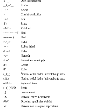
::--((
Oběť zemětřesení
__Q~'__
Kočka
}:-<
Kočka
}
Cheshirská kočka
:3-<
Pes
:8)
Prase
~M`'~
Velbloud
~~~~~~~~8}
Had
=====:}
Had
>-^);>
Ryba
><>
Rybka štěstí
(O--<
Ryba
^v^
Netopýr
/\oo/\
Pavouk nebo netopýr
8:]
Gorila
8^
Kuře
(_)(_)
Ňadra / velká ňádra / uživatelka je sexy
(.)(.)
Ňadra / velká ňádra / uživatelka je sexy
o>8<|=
Zajímavá žena
(_)(_)/////D
Penis
{}
no comment
:-S
Uživatel mluví nesouvisle
###(
Drdol mi spadl přes obličej
:-x
Uživatelova ústa jsou zapečetěna