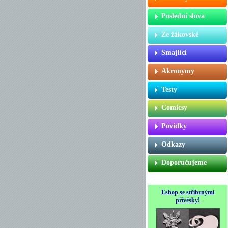
Poslední slova
Ze žákovské
Smajlíci
Akronymy
Testy
Comicsy
Povídky
Odkazy
Doporučujeme
Eshop se stříbrnými
přívěsky!