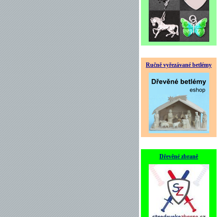
Ručně vyřezávané betlémy
Dřevěné zbraně