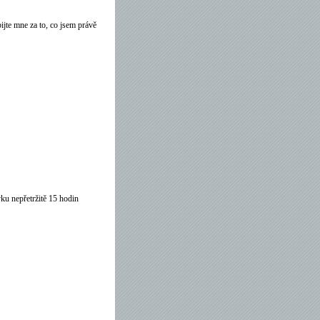
ijte mne za to, co jsem právě
vku nepřetržitě 15 hodin