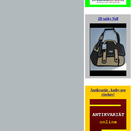
2D tašky Nell
Antikvariát - knihy pro
všechny!