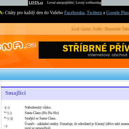
LISTA.cz
Levné autopojištění
|
Levný webhosting
A:
Citáty pro každý den do Vašeho
Facebooku
,
Twitteru
a
Google Plus
Úvod
|
Cactus
|
Svátky
|
Morseovka
|
Patn
Smajlíci
-(:-)
Náboženský vůdce.
*<|:-)
Santa Claus (Ho Ho Ho)
*<|:-))
Smějící se Santa Claus.
Úsměv - základní smiley. Označuje, že odesilatel je šťastný (dříve také znam
:-)
nyní se nepoužívá)