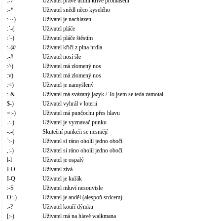
:-7
Uživatel právě učinil křivé prohlášení
:-*
Uživatel snědl něco kyselého
:-~)
Uživatel je nachlazen
:´-(
Uživatel pláče
:´-)
Uživatel pláče štěstím
:-@
Uživatel křičí z plna hrdla
:-#
Uživatel nosí šle
:^)
Uživatel má zlomený nos
:v)
Uživatel má zlomený nos
:<)
Uživatel je namyšlený
:-&
Uživatel má svázaný jazyk / To jsem se teda zamotal
$-)
Uživatel vyhrál v loterii
=:-)
Uživatel má punčochu přes hlavu
-:-)
Uživatel je vyznavač punku
-:-(
Skuteční punkeři se nesmějí
`:-)
Uživatel si ráno oholil jedno obočí
,:-)
Uživatel si ráno oholil jedno obočí
l-l
Uživatel je ospalý
I-O
Uživatel zívá
I-Q
Uživatel je kuřák
:-S
Uživatel mluví nesouvisle
O:-)
Uživatel je anděl (alespoň srdcem)
:-?
Uživatel kouří dýmku
[:-)
Uživatel má na hlavě walkmana