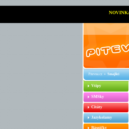
NOVINK
Pitevna.cz
»
Smajlíci
Vtipy
SMSky
Citáty
Jazykolamy
Básničky