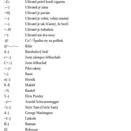
:-G-
Uživatel právě kouří cigaretu
:-~)
Uživateli je zima
:=8)
Uživatel je pavián
:~-(
Uživatel je velmi, velmi smutný
:~-)
Uživatel je tak šťastný, že brečí
=:-H
Uživatel je fotbalista
:=)
Uživatel má dva nosy
:@
Co? / Špulím rty na polibek
@>--->---
Růže
d:-)
Basebolový hráč
c=:-)
Jsem zástupce šéfkuchaře
C=:-)
Jsem šéfkuchař
<:-)<
Pilot rakety
\:-)
Baret
o(:-)
Horník
$:-$
Makléř
:-%
Bankéř
5:-)
Elvis Presley
:-)==
Arnold Schwarzenegger
=):-)
Strýc Sam (Uncle Sam)
4:-)
George Washington
=I:-)
Linkoln
B-)
Batman
([(
Robocop