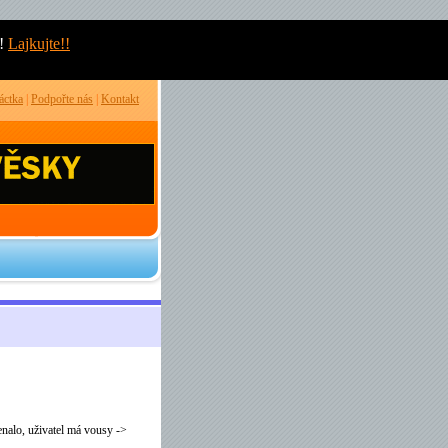
!
Lajkujte!!
áctka
|
Podpořte nás
|
Kontakt
enalo, uživatel má vousy ->