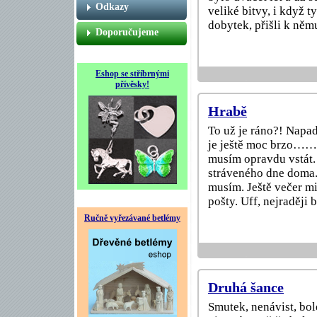
Odkazy
veliké bitvy, i když t
dobytek, přišli k něm
Doporučujeme
Eshop se stříbrnými
přívěsky!
Hrabě
To už je ráno?! Napad
je ještě moc brzo…….
musím opravdu vstát. 
stráveného dne doma. 
musím. Ještě večer mi
pošty. Uff, nejraději
Ručně vyřezávané betlémy
Druhá šance
Smutek, nenávist, bol