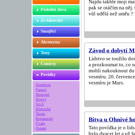
Najdu takhle moji man
pak se otáčím na něj.
Poslední slova
vůl udělá než umřu 
Ze žákovské
Smajlíci
Akronymy
Závod o dobytí M
Testy
Lidstvo se toužilo do
Comicsy
a prozkoumat to, co s
mohli nakouknout do 
Povídky
vesmíru. 20. července
vesmíru je Mars.
Detektivní
Fantasy
Humorné
Horory
Sci-fi
Historické
Školní
Bitva u Ohnivé h
Romantické
Úvahy
Tato povídka je o li
Ostatní
bylo dvacet let a už š