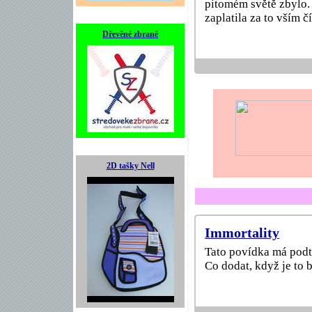
pitomém světě zbylo.
zaplatila za to vším 
Dřevěné zbraně
2D tašky Nell
Immortality
Tato povídka má podti
Co dodat, když je to