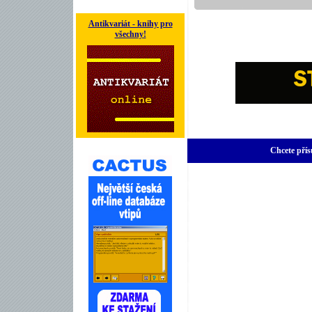
Antikvariát - knihy pro
všechny!
Chcete přís