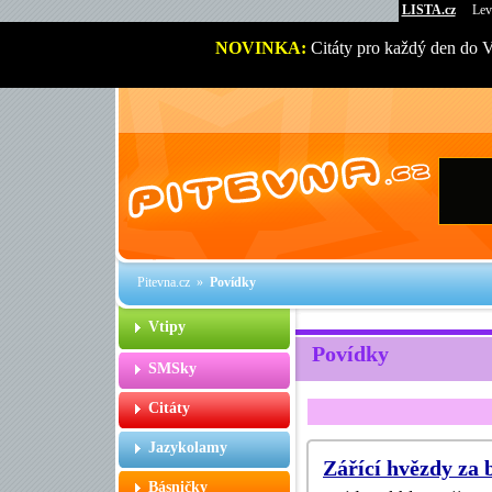
LISTA.cz
Lev
NOVINKA:
Citáty pro každý den do 
Pitevna.cz
»
Povídky
Vtipy
Povídky
SMSky
Citáty
Jazykolamy
Zářící hvězdy za b
Básničky