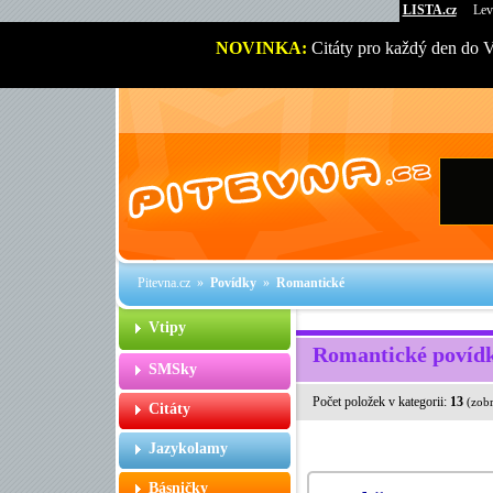
LISTA.cz
Lev
NOVINKA:
Citáty pro každý den do 
Pitevna.cz
»
Povídky
»
Romantické
Vtipy
Romantické povíd
SMSky
Počet položek v kategorii:
13
(zob
Citáty
Jazykolamy
Básničky