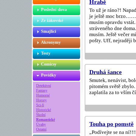
Hrabě
Poslední slova
To už je ráno?! Napad
je ještě moc brzo…….
Ze žákovské
musím opravdu vstát. 
stráveného dne doma. 
Smajlíci
musím. Ještě večer mi
pošty. Uff, nejraději
Akronymy
Testy
Comicsy
Druhá šance
Povídky
Smutek, nenávist, bol
Detektivní
pitomém světě zbylo.
Fantasy
zaplatila za to vším 
Humorné
Horory
Sci-fi
Historické
Školní
Romantické
Touha po pomstě
Úvahy
Ostatní
„Podívejte se na ní!!