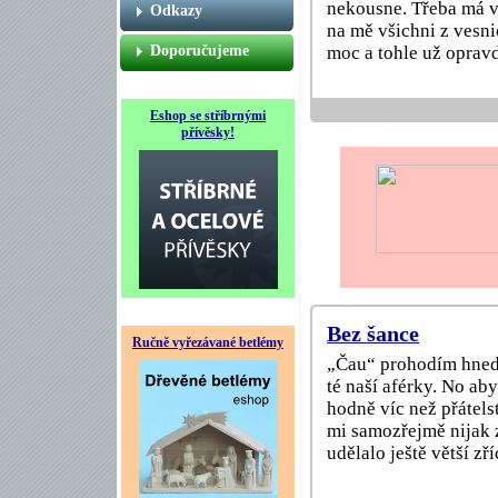
nekousne. Třeba má vz
Odkazy
na mě všichni z vesnic
Doporučujeme
moc a tohle už opravd
Eshop se stříbrnými
přívěsky!
Bez šance
Ručně vyřezávané betlémy
„Čau“ prohodím hned 
té naší aférky. No ab
hodně víc než přátels
mi samozřejmě nijak 
udělalo ještě větší zř