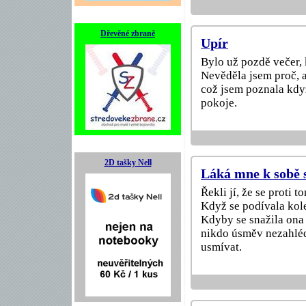
Dřevěné zbraně
Upír
Bylo už pozdě večer, 
Nevěděla jsem proč, a
což jsem poznala kdy
pokoje.
2D tašky Nell
Láká mne k sobě 
Řekli jí, že se proti 
Když se podívala kol
Kdyby se snažila ona 
nikdo úsměv nezahléd
usmívat.