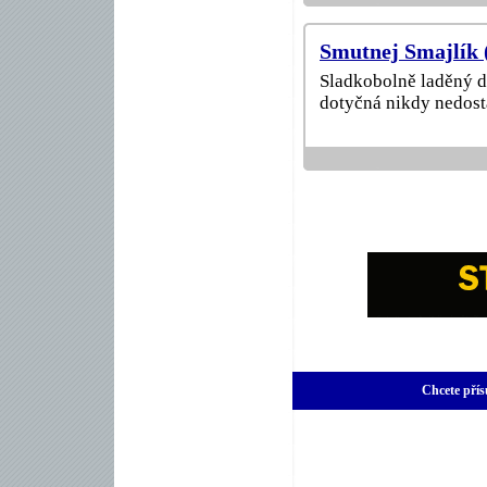
Smutnej Smajlík 
Sladkobolně laděný do
dotyčná nikdy nedosta
Chcete přís