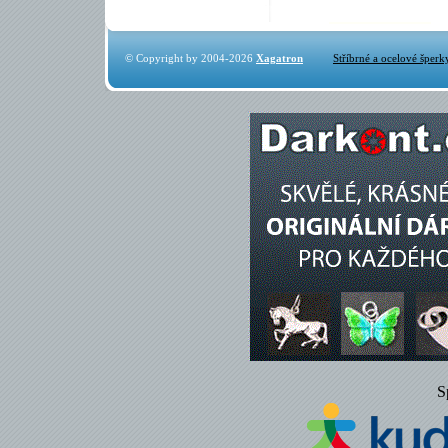
© Copyright by 2004-2026
Xagatron
Stříbrné a ocelové šperk
S