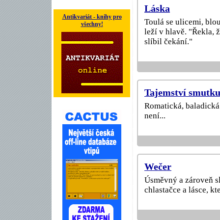
Láska
Antikvariát - knihy pro
Toulá se ulicemi, blou
všechny!
leží v hlavě. "Řekla, ž
slíbil čekání."
Tajemství smutku
Romatická, baladická 
není...
Wečer
Úsměvný a zároveň sl
chlastačce a lásce, kte