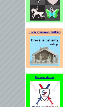
Ručně vyřezávané betlémy
Dřevěné zbraně