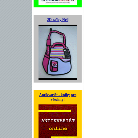
2D tašky Nell
Antikvariát - knihy pro
všechny!