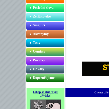
Poslední slova
Ze žákovské
Smajlíci
Akronymy
Testy
Comicsy
Povídky
Odkazy
Doporučujeme
Eshop se stříbrnými
Chcete přís
přívěsky!