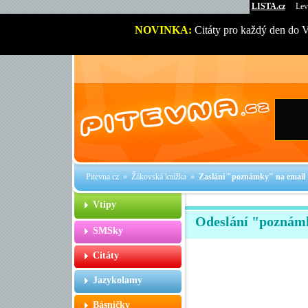
LISTA.cz
Lev
NOVINKA:
Citáty pro každý den do 
Pitevna.cz
»
Žákovská knížka
»
Zaslání "poznámky" na email
Vtipy
Odeslání "poznám
SMSky
Citáty
Jazykolamy
Básničky