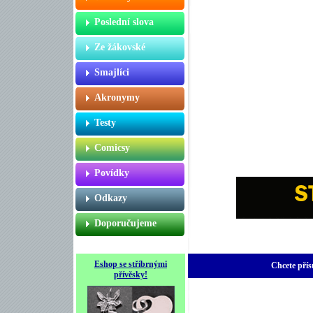
Poslední slova
Ze žákovské
Smajlíci
Akronymy
Testy
Comicsy
Povídky
Odkazy
Doporučujeme
Eshop se stříbrnými
Chcete přís
přívěsky!