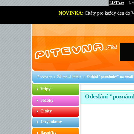
LISTA.cz
Lev
NOVINKA:
Citáty pro každý den do 
Pitevna.cz
»
Žákovská knížka
»
Zaslání "poznámky" na email
Vtipy
Odeslání "poznám
SMSky
Citáty
Jazykolamy
Básničky