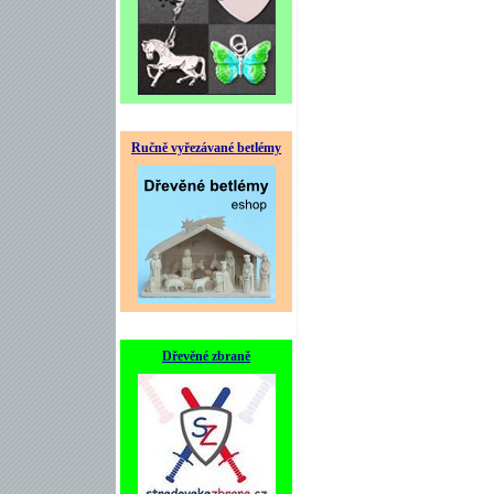
Ručně vyřezávané betlémy
Dřevěné zbraně