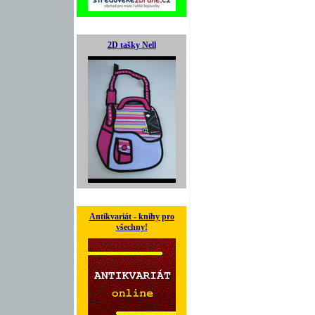
2D tašky Nell
Antikvariát - knihy pro
všechny!