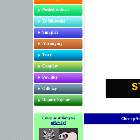
Poslední slova
Ze žákovské
Smajlíci
Akronymy
Testy
Comicsy
Povídky
Odkazy
Doporučujeme
Eshop se stříbrnými
Chcete přís
přívěsky!