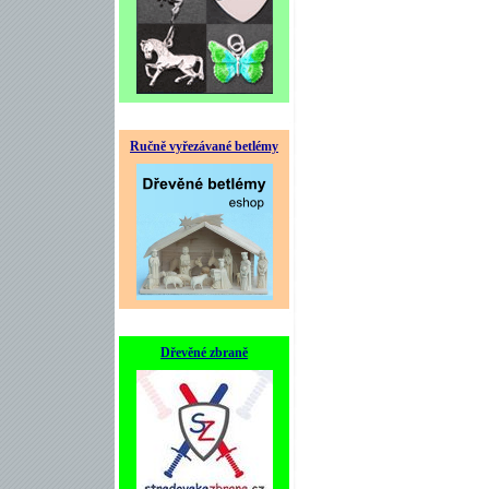
Ručně vyřezávané betlémy
Dřevěné zbraně