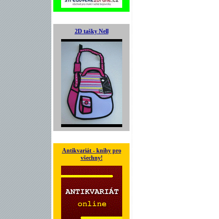
2D tašky Nell
Antikvariát - knihy pro
všechny!