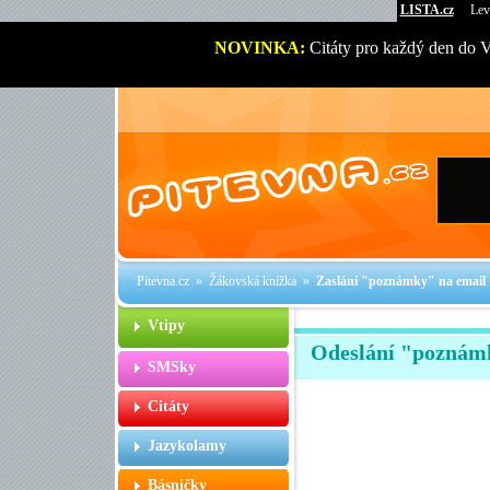
LISTA.cz
Lev
NOVINKA:
Citáty pro každý den do 
Pitevna.cz
»
Žákovská knížka
»
Zaslání "poznámky" na email
Vtipy
Odeslání "poznám
SMSky
Citáty
Jazykolamy
Básničky