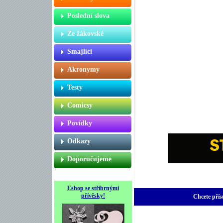
Poslední slova
Ze žákovské
Smajlíci
Akronymy
Testy
Comicsy
Povídky
Odkazy
Doporučujeme
Eshop se stříbrnými
přívěsky!
Chcete přís