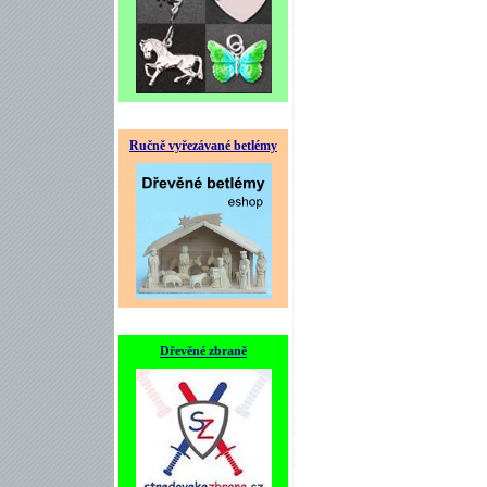
Ručně vyřezávané betlémy
Dřevěné zbraně