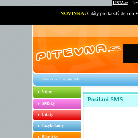
LISTA.cz
Lev
NOVINKA:
Citáty pro každý den do 
Pitevna.cz
» Odeslání SMS
Vtipy
Posílání SMS
SMSky
Citáty
Jazykolamy
Básničky