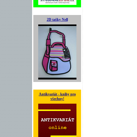
2D tašky Nell
Antikvariát - knihy pro
všechny!