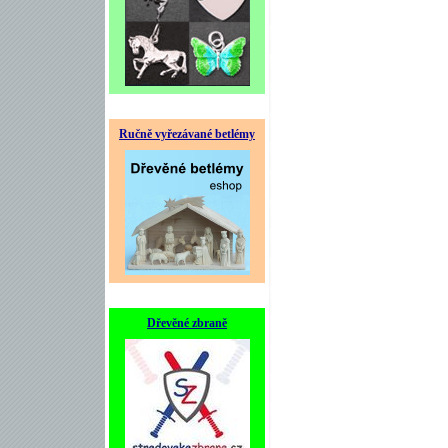
Ručně vyřezávané betlémy
Dřevěné zbraně