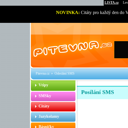
LISTA.cz
Lev
NOVINKA:
Citáty pro každý den do 
Pitevna.cz
» Odeslání SMS
Vtipy
Posílání SMS
SMSky
Citáty
Jazykolamy
Básničky