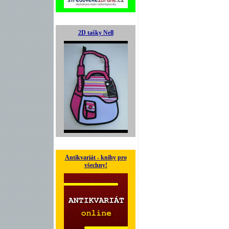
2D tašky Nell
Antikvariát - knihy pro
všechny!