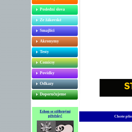
Poslední slova
Ze žákovské
Smajlíci
Akronymy
Testy
Comicsy
Povídky
Odkazy
Doporučujeme
Eshop se stříbrnými
přívěsky!
Chcete přís