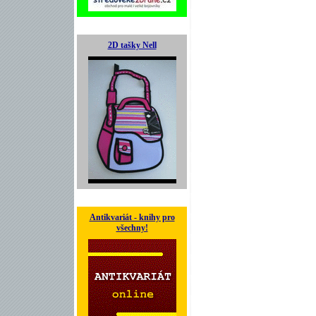
2D tašky Nell
Antikvariát - knihy pro
všechny!