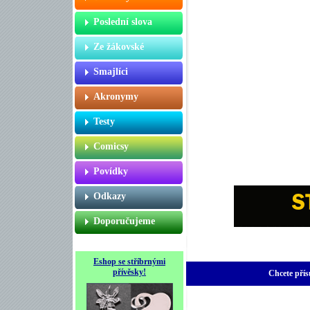
Poslední slova
Ze žákovské
Smajlíci
Akronymy
Testy
Comicsy
Povídky
Odkazy
Doporučujeme
Eshop se stříbrnými
přívěsky!
Chcete přís