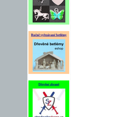
Ručně vyřezávané betlémy
Dřevěné zbraně