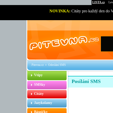
LISTA.cz
Lev
NOVINKA:
Citáty pro každý den do 
Pitevna.cz
» Odeslání SMS
Vtipy
Posílání SMS
SMSky
Citáty
Jazykolamy
Básničky