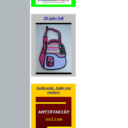
2D tašky Nell
Antikvariát - knihy pro
všechny!