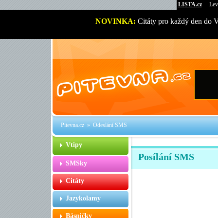
LISTA.cz
Lev
NOVINKA:
Citáty pro každý den do 
Pitevna.cz
» Odeslání SMS
Vtipy
Posílání SMS
SMSky
Citáty
Jazykolamy
Básničky