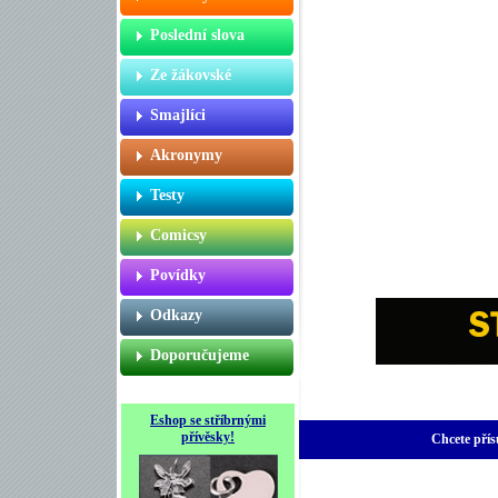
Poslední slova
Ze žákovské
Smajlíci
Akronymy
Testy
Comicsy
Povídky
Odkazy
Doporučujeme
Eshop se stříbrnými
přívěsky!
Chcete přís