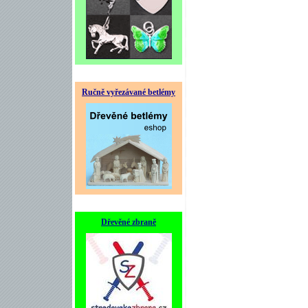
Ručně vyřezávané betlémy
Dřevěné zbraně