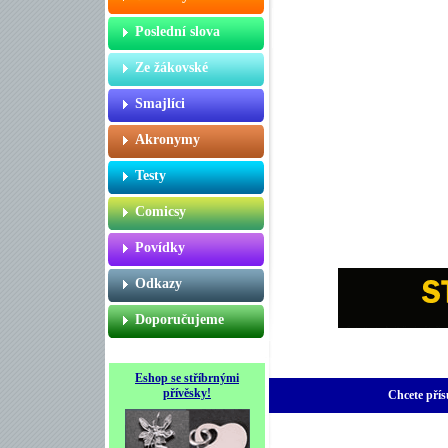
Poslední slova
Ze žákovské
Smajlíci
Akronymy
Testy
Comicsy
Povídky
Odkazy
Doporučujeme
Eshop se stříbrnými
přívěsky!
Chcete přís