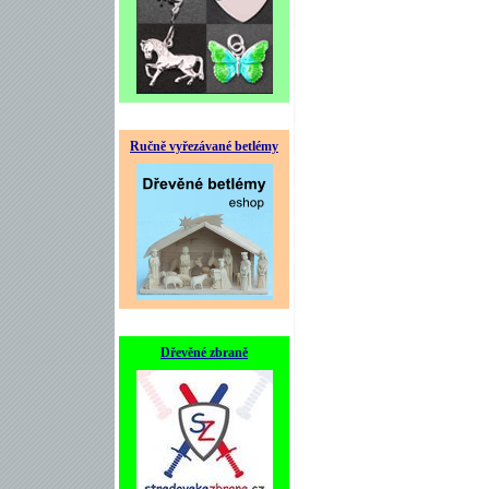
Ručně vyřezávané betlémy
Dřevěné zbraně