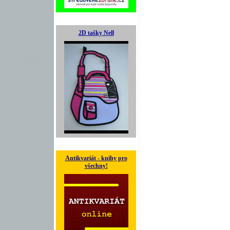
2D tašky Nell
Antikvariát - knihy pro
všechny!