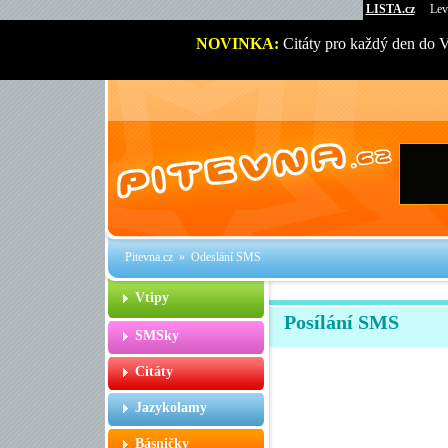
LISTA.cz
Lev
NOVINKA:
Citáty pro každý den do 
Pitevna.cz
» Odeslání SMS
Vtipy
Posílání SMS
SMSky
Citáty
Jazykolamy
Básničky