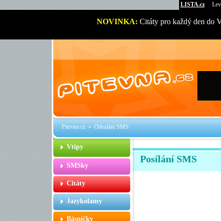
LISTA.cz
Lev
NOVINKA:
Citáty pro každý den do 
Pitevna.cz
» Odeslání SMS
Vtipy
Posílání SMS
SMSky
Citáty
Jazykolamy
Básničky