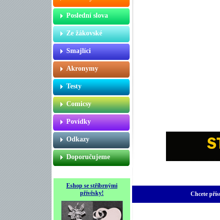
Poslední slova
Ze žákovské
Smajlíci
Akronymy
Testy
Comicsy
Povídky
Odkazy
Doporučujeme
Eshop se stříbrnými
přívěsky!
Chcete přís