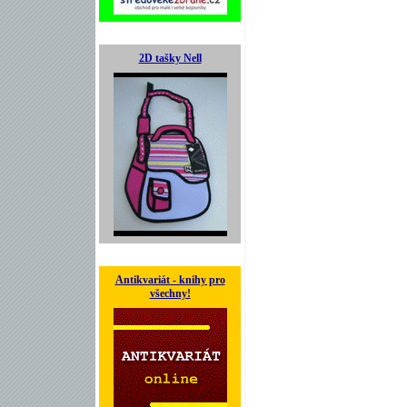
2D tašky Nell
Antikvariát - knihy pro
všechny!