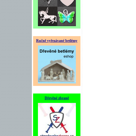
Ručně vyřezávané betlémy
Dřevěné zbraně