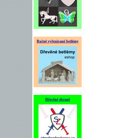
Ručně vyřezávané betlémy
Dřevěné zbraně