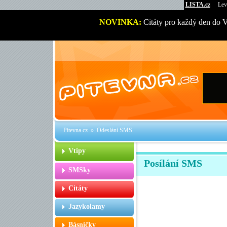
LISTA.cz
Lev
NOVINKA:
Citáty pro každý den do 
Pitevna.cz
» Odeslání SMS
Vtipy
Posílání SMS
SMSky
Citáty
Jazykolamy
Básničky