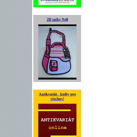
2D tašky Nell
Antikvariát - knihy pro
všechny!