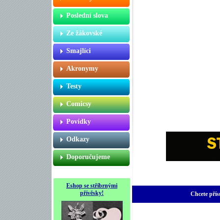
Poslední slova
Ze žákovské
Smajlíci
Akronymy
Testy
Comicsy
Povídky
Odkazy
Doporučujeme
Eshop se stříbrnými
přívěsky!
Chcete přís