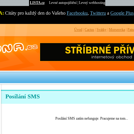
LISTA.cz
Levné autopojištění
|
Levný webhosting
A:
Citáty pro každý den do Vašeho
Facebooku
,
Twitteru
a
Google Plus
Úvod
|
Cactus
|
Svátky
|
Morseovka
|
Patn
Posílání SMS
Posílání SMS zatím nefunguje. Pracujeme na tom...