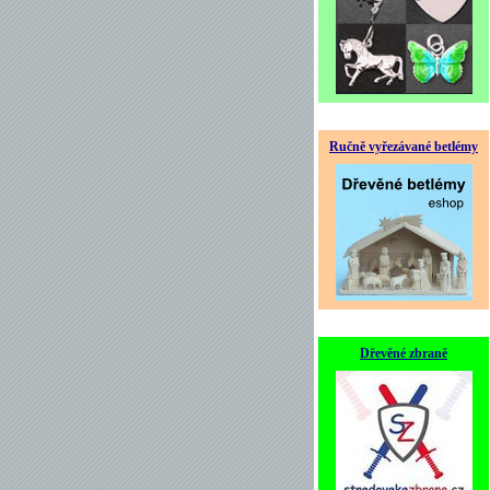
Ručně vyřezávané betlémy
Dřevěné zbraně