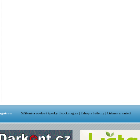
agatron
Stříbrné a ocelové šperky
|
Rockmag.cz
|
Eshop s betlémy
|
Cirkusy a varieté