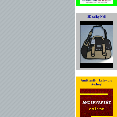
2D tašky Nell
Antikvariát - knihy pro
všechny!