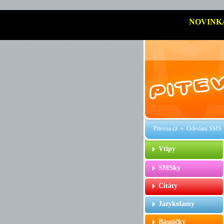
NOVINK
Pitevna.cz
» Odeslání SMS
Vtipy
SMSky
Citáty
Jazykolamy
Básničky