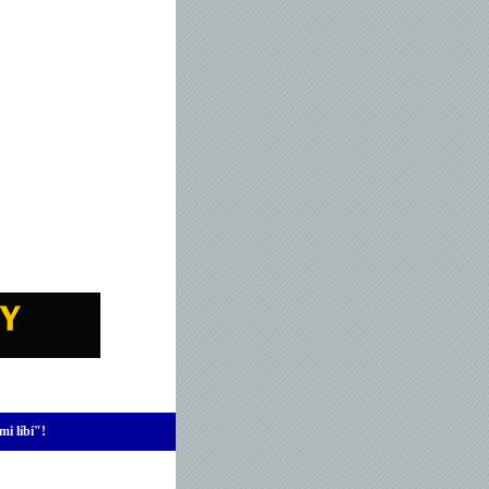
mi líbí"!