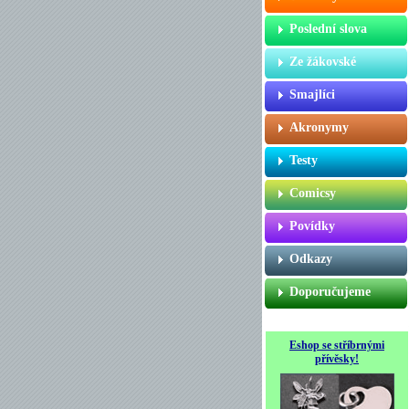
Poslední slova
Ze žákovské
Smajlíci
Akronymy
Testy
Comicsy
Povídky
Odkazy
Doporučujeme
Eshop se stříbrnými
přívěsky!