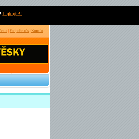
!
Lajkujte!!
áctka
|
Podpořte nás
|
Kontakt