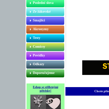
Poslední slova
Ze žákovské
Smajlíci
Akronymy
Testy
Comicsy
Povídky
Odkazy
Doporučujeme
Eshop se stříbrnými
přívěsky!
Chcete přís