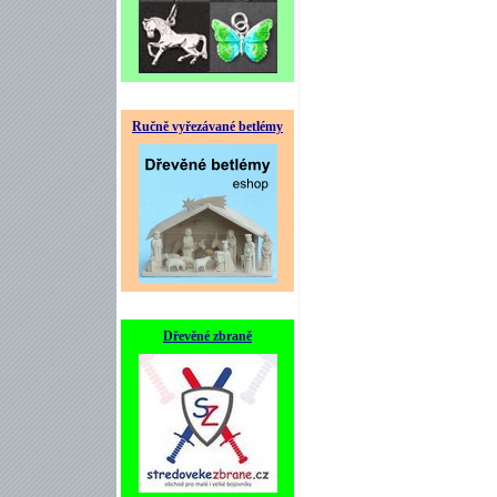
Ručně vyřezávané betlémy
Dřevěné zbraně