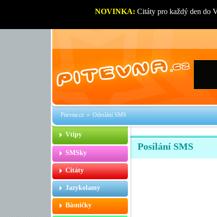
NOVINKA:
Citáty pro každý den do 
Pitevna.cz
» Odeslání SMS
Vtipy
Posílání SMS
SMSky
Citáty
Jazykolamy
Básničky