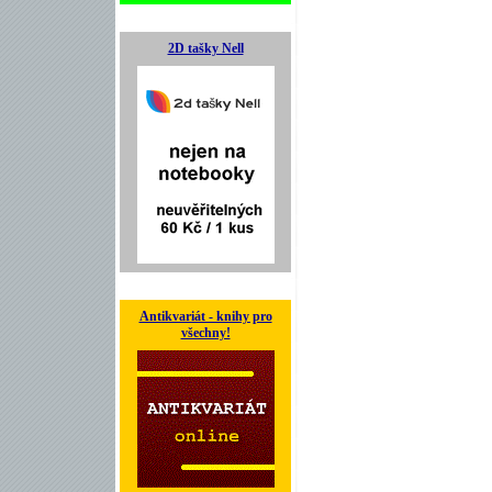
2D tašky Nell
Antikvariát - knihy pro
všechny!