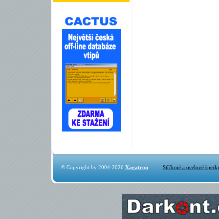
© Copyright by 2004-2026
Xagatron
Stříbrné a ocelové šperk