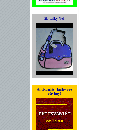
2D tašky Nell
Antikvariát - knihy pro
všechny!