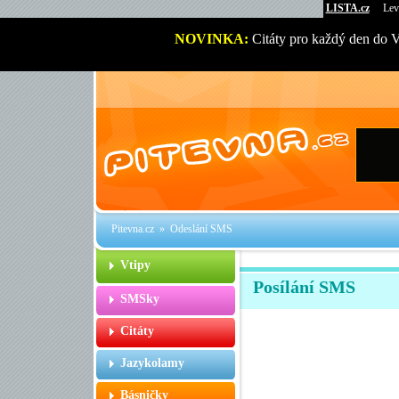
LISTA.cz
Lev
NOVINKA:
Citáty pro každý den do 
Pitevna.cz
» Odeslání SMS
Vtipy
Posílání SMS
SMSky
Citáty
Jazykolamy
Básničky