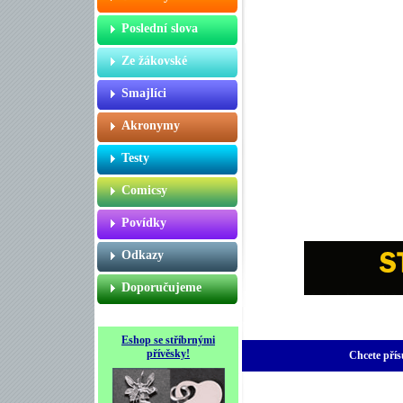
Poslední slova
Ze žákovské
Smajlíci
Akronymy
Testy
Comicsy
Povídky
Odkazy
Doporučujeme
Eshop se stříbrnými
přívěsky!
Chcete přís