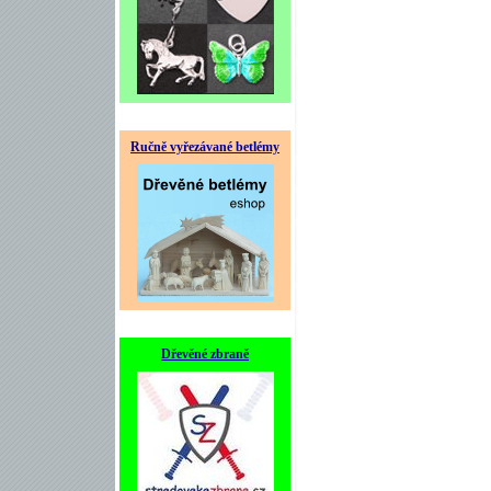
Ručně vyřezávané betlémy
Dřevěné zbraně