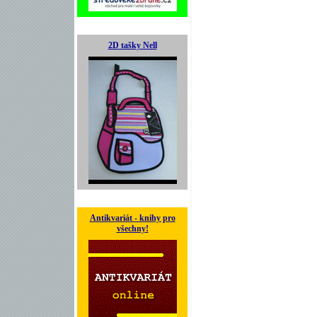
2D tašky Nell
Antikvariát - knihy pro
všechny!