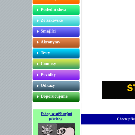
Poslední slova
Ze žákovské
Smajlíci
Akronymy
Testy
Comicsy
Povídky
Odkazy
Doporučujeme
Eshop se stříbrnými
přívěsky!
Chcete přís