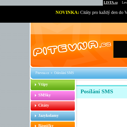
LISTA.cz
Lev
NOVINKA:
Citáty pro každý den do 
Pitevna.cz
» Odeslání SMS
Vtipy
Posílání SMS
SMSky
Citáty
Jazykolamy
Básničky