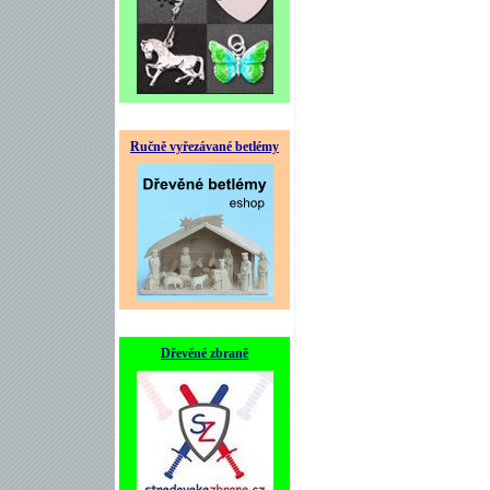
Ručně vyřezávané betlémy
Dřevěné zbraně