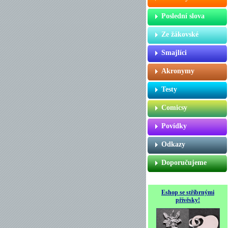
Poslední slova
Ze žákovské
Smajlíci
Akronymy
Testy
Comicsy
Povídky
Odkazy
Doporučujeme
Eshop se stříbrnými
přívěsky!