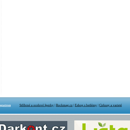
agatron
Stříbrné a ocelové šperky
|
Rockmag.cz
|
Eshop s betlémy
|
Cirkusy a varieté