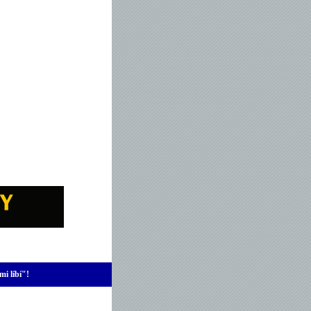
mi líbí"!