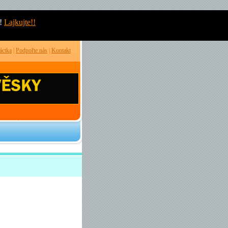
!
Lajkujte!!
áctka
|
Podpořte nás
|
Kontakt