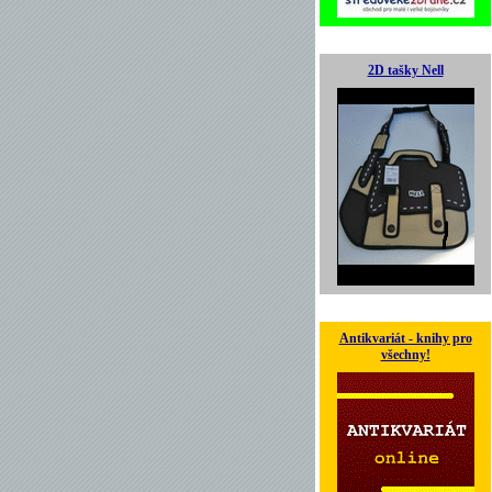
2D tašky Nell
Antikvariát - knihy pro
všechny!