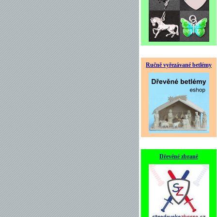
Ručně vyřezávané betlémy
Dřevěné zbraně