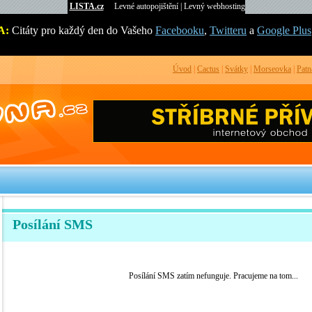
LISTA.cz
Levné autopojištění
|
Levný webhosting
A:
Citáty pro každý den do Vašeho
Facebooku
,
Twitteru
a
Google Plus
Úvod
|
Cactus
|
Svátky
|
Morseovka
|
Patn
Posílání SMS
Posílání SMS zatím nefunguje. Pracujeme na tom...