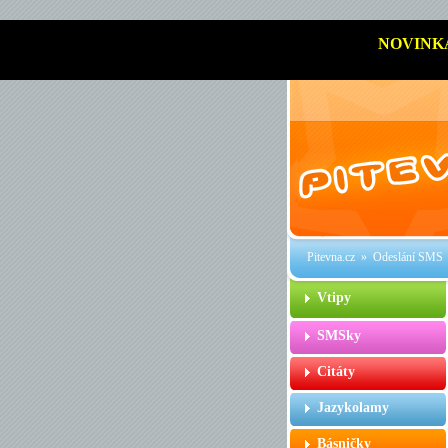
NOVINK
Pitevna.cz
» Odeslání SMS
Vtipy
SMSky
Citáty
Jazykolamy
Básničky