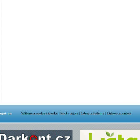
agatron
Stříbrné a ocelové šperky
|
Rockmag.cz
|
Eshop s betlémy
|
Cirkusy a varieté