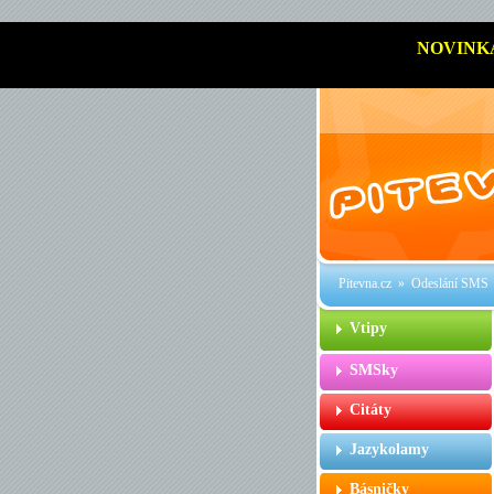
NOVINK
Pitevna.cz
» Odeslání SMS
Vtipy
SMSky
Citáty
Jazykolamy
Básničky