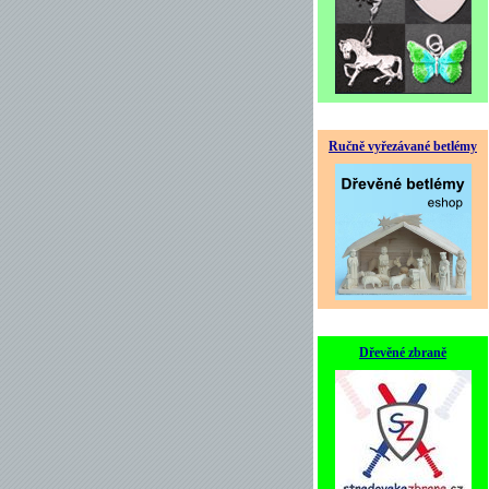
Ručně vyřezávané betlémy
Dřevěné zbraně