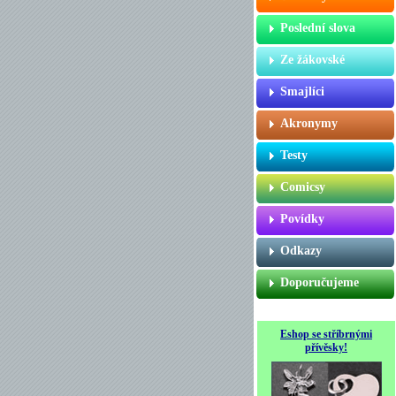
Poslední slova
Ze žákovské
Smajlíci
Akronymy
Testy
Comicsy
Povídky
Odkazy
Doporučujeme
Eshop se stříbrnými
přívěsky!