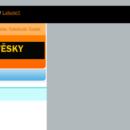
!
Lajkujte!!
áctka
|
Podpořte nás
|
Kontakt