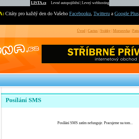
LISTA.cz
Levné autopojištění
|
Levný webhosting
A:
Citáty pro každý den do Vašeho
Facebooku
,
Twitteru
a
Google Plus
Úvod
|
Cactus
|
Svátky
|
Morseovka
|
Patn
Posílání SMS
Posílání SMS zatím nefunguje. Pracujeme na tom...