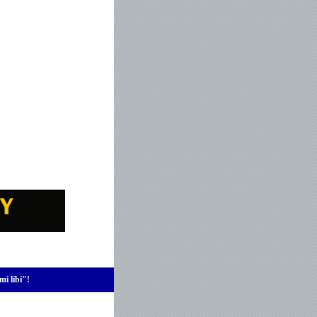
mi líbí"!