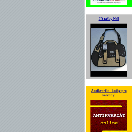
2D tašky Nell
Antikvariát - knihy pro
všechny!