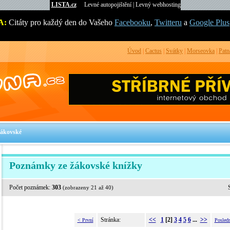
LISTA.cz
Levné autopojištění
|
Levný webhosting
A:
Citáty pro každý den do Vašeho
Facebooku
,
Twitteru
a
Google Plus
Úvod
|
Cactus
|
Svátky
|
Morseovka
|
Patn
žákovské
Poznámky ze žákovské knížky
Počet poznámek:
303
(zobrazeny 21 až 40)
Stránka:
<<
1
[2]
3
4
5
6
...
>>
< První
Posled