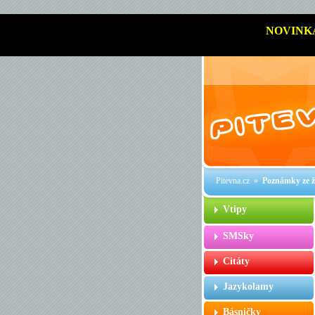
NOVINK
Pitevna.cz
»
Poznámky ze 
Vtipy
SMSky
Citáty
Jazykolamy
Básničky