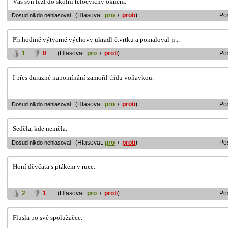
Váš syn lezl do školní tělocvičny oknem.
(Hlasovat:
pro
/
proti
)
Po
Dosud nikdo nehlasoval
Při hodině výtvarné výchovy ukradl čtvrtku a pomaloval ji...
1
0
(Hlasovat:
pro
/
proti
)
Po
I přes důrazné napomínání zamořil třídu voňavkou.
(Hlasovat:
pro
/
proti
)
Po
Dosud nikdo nehlasoval
Seděla, kde neměla.
(Hlasovat:
pro
/
proti
)
Po
Dosud nikdo nehlasoval
Honí děvčata s ptákem v ruce.
2
1
(Hlasovat:
pro
/
proti
)
Po
Flusla po své spolužačce.