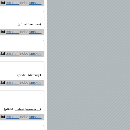
slat
emailem
nebo
smskou
(přidal: Sonuska)
slat
emailem
nebo
smskou
slat
emailem
nebo
smskou
(přidal: Mercury)
slat
emailem
nebo
smskou
(přidal:
nudne@seznam.cz
)
slat
emailem
nebo
smskou