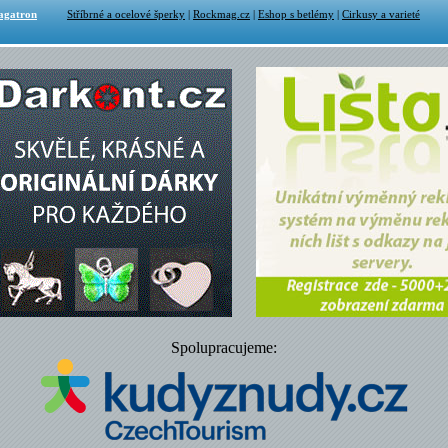
agatron
Stříbrné a ocelové šperky
|
Rockmag.cz
|
Eshop s betlémy
|
Cirkusy a varieté
Spolupracujeme: