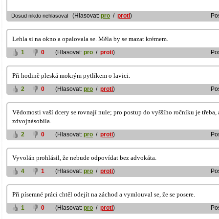
(Hlasovat:
pro
/
proti
)
Po
Dosud nikdo nehlasoval
Lehla si na okno a opalovala se. Měla by se mazat krémem.
1
0
(Hlasovat:
pro
/
proti
)
Po
Při hodině pleská mokrým pytlíkem o lavici.
2
0
(Hlasovat:
pro
/
proti
)
Po
Vědomosti vaší dcery se rovnají nule; pro postup do vyššího ročníku je třeba,
zdvojnásobila.
2
0
(Hlasovat:
pro
/
proti
)
Po
Vyvolán prohlásil, že nebude odpovídat bez advokáta.
4
1
(Hlasovat:
pro
/
proti
)
Po
Při písemné práci chtěl odejít na záchod a vymlouval se, že se posere.
1
0
(Hlasovat:
pro
/
proti
)
Po