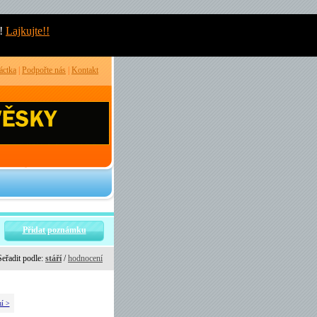
!
Lajkujte!!
áctka
|
Podpořte nás
|
Kontakt
Přidat poznámku
Seřadit podle:
stáří
/
hodnocení
ní >