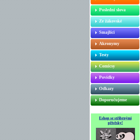
Poslední slova
Ze žákovské
Smajlíci
Akronymy
Testy
Comicsy
Povídky
Odkazy
Doporučujeme
Eshop se stříbrnými
přívěsky!