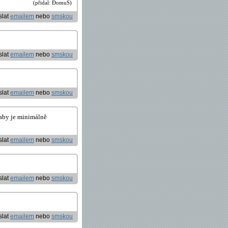
(přidal: ĐomuŠ)
slat
emailem
nebo
smskou
slat
emailem
nebo
smskou
slat
emailem
nebo
smskou
 aby je minimálně
slat
emailem
nebo
smskou
slat
emailem
nebo
smskou
slat
emailem
nebo
smskou