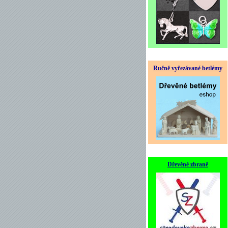
Ručně vyřezávané betlémy
Dřevěné zbraně