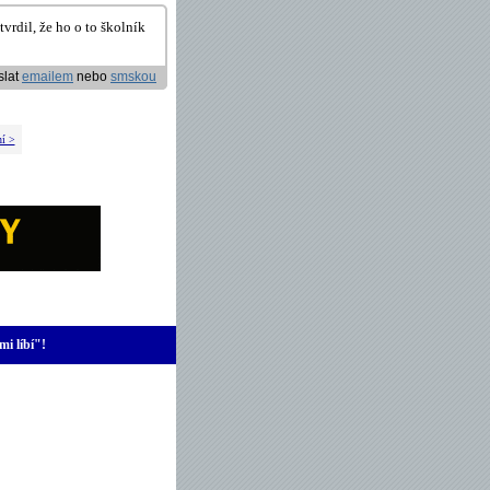
vrdil, že ho o to školník
slat
emailem
nebo
smskou
ní >
mi líbí"!