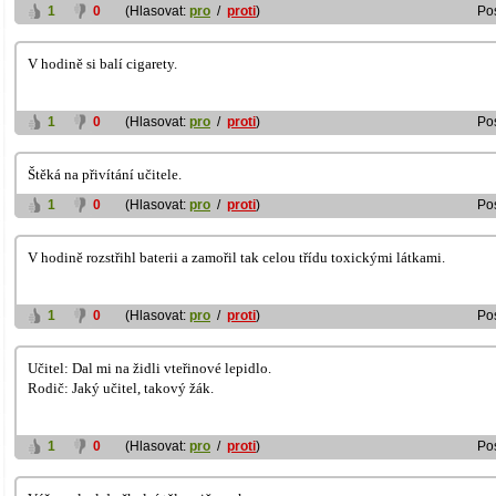
1
0
(Hlasovat:
pro
/
proti
)
Po
V hodině si balí cigarety.
1
0
(Hlasovat:
pro
/
proti
)
Po
Štěká na přivítání učitele.
1
0
(Hlasovat:
pro
/
proti
)
Po
V hodině rozstřihl baterii a zamořil tak celou třídu toxickými látkami.
1
0
(Hlasovat:
pro
/
proti
)
Po
Učitel: Dal mi na židli vteřinové lepidlo.
Rodič: Jaký učitel, takový žák.
1
0
(Hlasovat:
pro
/
proti
)
Po