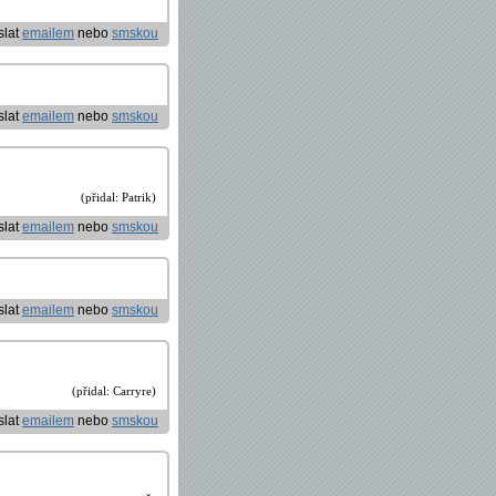
slat
emailem
nebo
smskou
slat
emailem
nebo
smskou
(přidal: Patrik)
slat
emailem
nebo
smskou
slat
emailem
nebo
smskou
(přidal: Carryre)
slat
emailem
nebo
smskou