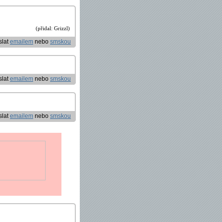
(přidal: Grizzl)
slat
emailem
nebo
smskou
slat
emailem
nebo
smskou
slat
emailem
nebo
smskou