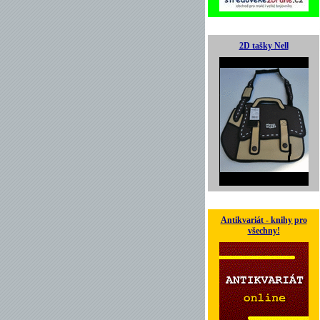
2D tašky Nell
Antikvariát - knihy pro
všechny!