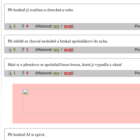
Při hodině jí svačinu a chrochtá u toho.
2
0
(Hlasovat:
pro
/
proti
)
Po
Při obědě se choval neslušně a brnkal spolužákovi do ucha.
0
1
(Hlasovat:
pro
/
proti
)
Po
Hází si o přestávce se spolužaččinou botou, která ji vypadla z okna!
1
0
(Hlasovat:
pro
/
proti
)
Po
Při hodině AJ si zpívá.