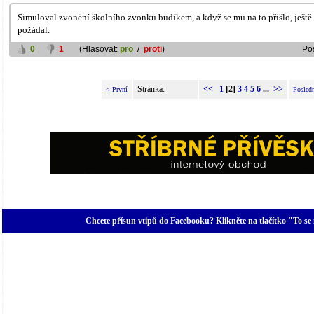
Simuloval zvonění školního zvonku budíkem, a když se mu na to přišlo, ještě t
požádal.
0
1
(Hlasovat:
pro
/
proti
)
Po
Stránka:
<<
1
[2]
3
4
5
6
...
>>
< První
Posled
Chcete přísun vtipů do Facebooku? Klikněte na tlačítko "To se 