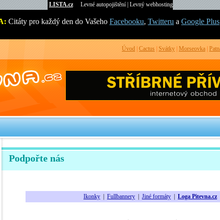
LISTA.cz
Levné autopojištění
|
Levný webhosting
A:
Citáty pro každý den do Vašeho
Facebooku
,
Twitteru
a
Google Plus
Úvod
|
Cactus
|
Svátky
|
Morseovka
|
Patn
Podpořte nás
Ikonky
|
Fullbannery
|
Jiné formáty
|
Loga Pitevna.cz