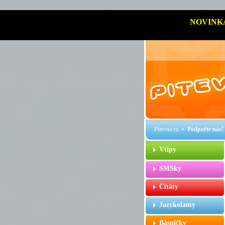
NOVINK
Pitevna.cz
»
Podpořte nás!
Vtipy
SMSky
Citáty
Jazykolamy
Básničky