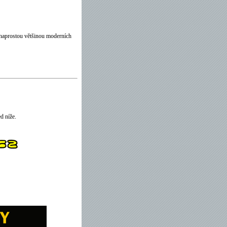
 naprostou většinou moderních
d níže.