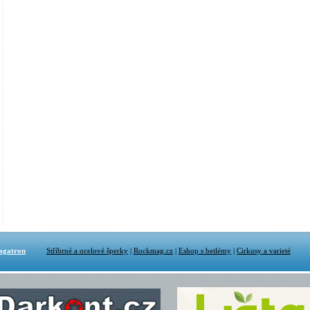
agatron
Stříbrné a ocelové šperky
|
Rockmag.cz
|
Eshop s betlémy
|
Cirkusy a varieté