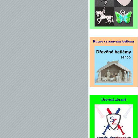
Ručně vyřezávané betlémy
Dřevěné zbraně