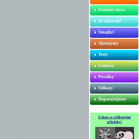
Poslední slova
Ze žákovské
Smajlíci
Akronymy
Testy
Comicsy
Povídky
Odkazy
Doporučujeme
Eshop se stříbrnými
přívěsky!