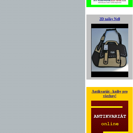
2D tašky Nell
Antikvariát - knihy pro
všechny!