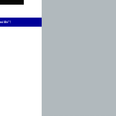
mi líbí"!