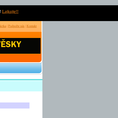
!
Lajkujte!!
áctka
|
Podpořte nás
|
Kontakt