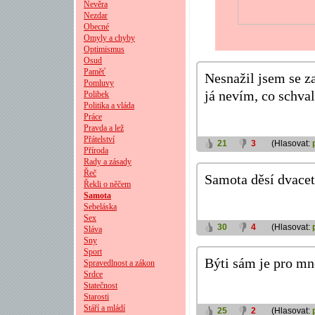
Nevěra
Nezdar
Obecné
Omyly a chyby
Optimismus
Osud
Paměť
Nesnažil jsem se za
Pomluvy
já nevím, co schval
Polibek
Politika a vláda
Práce
Pravda a lež
Přátelství
21
3
(Hlasovat:
Příroda
Rady a zásady
Řeč
Samota děsí dvacet
Řekli o něčem
Samota
Sebeláska
Sex
30
4
(Hlasovat:
Sláva
Sny
Sport
Býti sám je pro mn
Spravedlnost a zákon
Srdce
Statečnost
Starosti
Stáří a mládí
25
2
(Hlasovat: