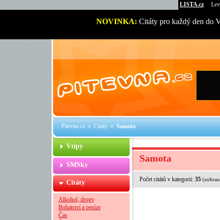
LISTA.cz
Lev
NOVINKA:
Citáty pro každý den do 
Pitevna.cz
»
Citáty
»
Samota
Vtipy
Samota
SMSky
Počet citátů v kategorii:
35
(zobraz
Citáty
Alkohol, drogy
Bohatství a peníze
Čas