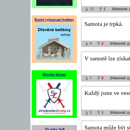
13
1
(Hlasovat:
Ručně vyřezávané betlémy
Samota je trpká.
4
2
(Hlasovat:
p
V samotě lze získat
Dřevěné zbraně
7
6
(Hlasovat:
p
Každý jsme ve ves
5
1
(Hlasovat:
p
Samota může být str
2D tašky Nell