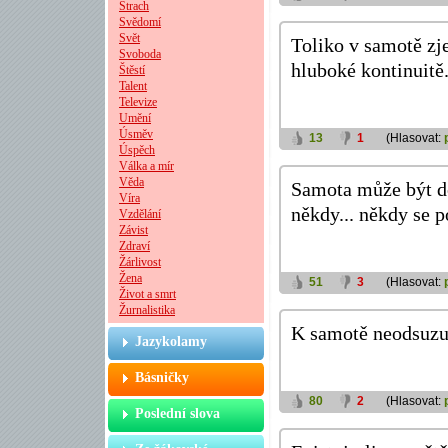
Strach
Svědomí
Svět
Toliko v samotě zje
Svoboda
hluboké kontinuitě
Štěstí
Talent
Televize
Umění
Úsměv
13
1
(Hlasovat:
Úspěch
Válka a mír
Věda
Samota může být do
Víra
někdy... někdy se p
Vzdělání
Závist
Zdraví
Žárlivost
Žena
51
3
(Hlasovat:
Život a smrt
Žurnalistika
K samotě neodsuzuj
Jazykolamy
Básničky
80
2
(Hlasovat:
Poslední slova