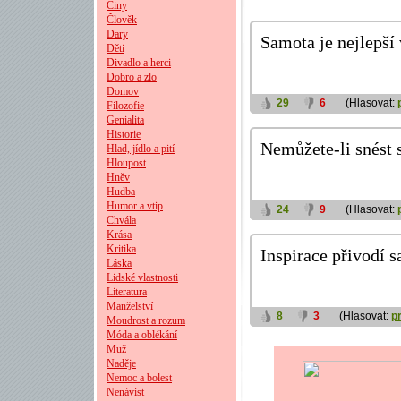
Činy
Člověk
Dary
Samota je nejlepší
Děti
Divadlo a herci
Dobro a zlo
Domov
29
6
(Hlasovat:
Filozofie
Genialita
Historie
Nemůžete-li snést 
Hlad, jídlo a pití
Hloupost
Hněv
Hudba
Humor a vtip
24
9
(Hlasovat:
Chvála
Krása
Kritika
Inspirace přivodí 
Láska
Lidské vlastnosti
Literatura
Manželství
8
3
(Hlasovat:
p
Moudrost a rozum
Móda a oblékání
Muž
Naděje
Nemoc a bolest
Nenávist