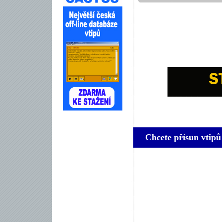
Chcete přísun vtipů