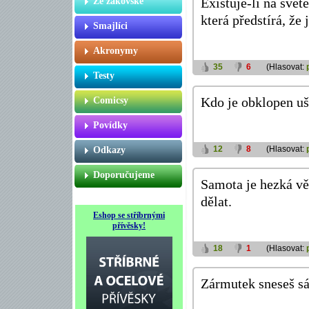
Ze žákovské
Existuje-li na svět
která předstírá, že 
Smajlíci
Akronymy
35
6
(Hlasovat:
Testy
Comicsy
Kdo je obklopen uš
Povídky
12
8
(Hlasovat:
Odkazy
Doporučujeme
Samota je hezká věc
dělat.
Eshop se stříbrnými
přívěsky!
18
1
(Hlasovat:
Zármutek sneseš sá