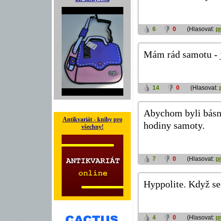
6
0
(Hlasovat:
p
Mám rád samotu - j
14
0
(Hlasovat:
Abychom byli básn
Antikvariát - knihy pro
hodiny samoty.
všechny!
7
0
(Hlasovat:
p
Hyppolite. Když se 
4
0
(Hlasovat:
p