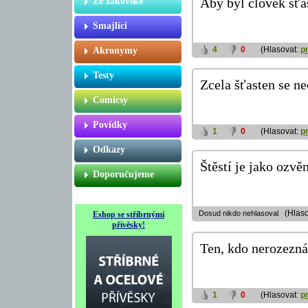
Ze žákovské
Aby byl člověk šťas
Smajlíci
4
0
(Hlasovat:
p
Akronymy
Testy
Zcela šťasten se ne
Comicsy
Povídky
1
0
(Hlasovat:
p
Odkazy
Štěstí je jako ozvě
Doporučujeme
(Hlaso
Dosud nikdo nehlasoval
Eshop se stříbrnými
přívěsky!
Ten, kdo nerozezná 
1
0
(Hlasovat:
p