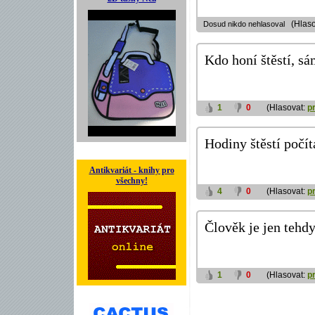
(Hlaso
Dosud nikdo nehlasoval
Kdo honí štěstí, sá
1
0
(Hlasovat:
p
Hodiny štěstí počí
Antikvariát - knihy pro
všechny!
4
0
(Hlasovat:
p
Člověk je jen tehdy
1
0
(Hlasovat:
p