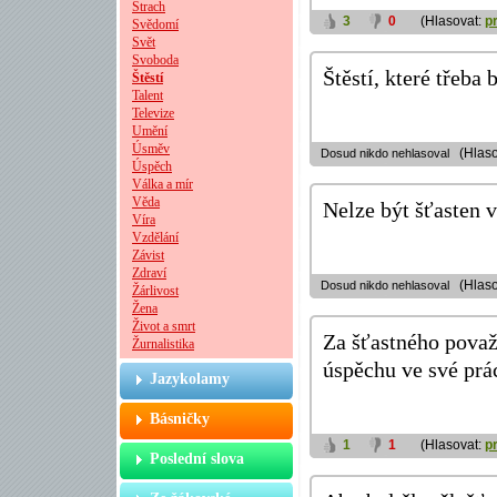
Strach
3
0
(Hlasovat:
p
Svědomí
Svět
Svoboda
Štěstí, které třeba 
Štěstí
Talent
Televize
Umění
Úsměv
(Hlaso
Dosud nikdo nehlasoval
Úspěch
Válka a mír
Věda
Nelze být šťasten 
Víra
Vzdělání
Závist
Zdraví
(Hlaso
Dosud nikdo nehlasoval
Žárlivost
Žena
Život a smrt
Za šťastného považ
Žurnalistika
úspěchu ve své prác
Jazykolamy
Básničky
1
1
(Hlasovat:
p
Poslední slova