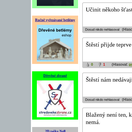
Učinit někoho šťas
Ručně vyřezávané betlémy
(Hlaso
Dosud nikdo nehlasoval
Štěstí přijde tepr
0
1
(Hlasovat:
p
Dřevěné zbraně
Štěstí nám nedávají
(Hlaso
Dosud nikdo nehlasoval
Blažený není ten, kd
nemá.
2D tašky Nell