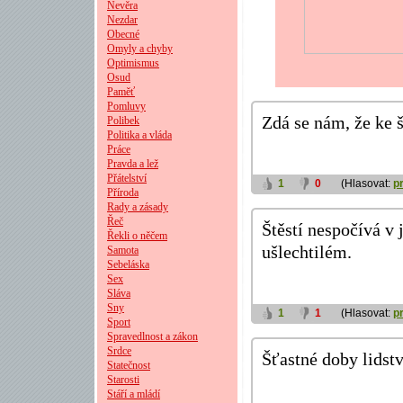
Nevěra
Nezdar
Obecné
Omyly a chyby
Optimismus
Osud
Paměť
Pomluvy
Zdá se nám, že ke š
Polibek
Politika a vláda
Práce
Pravda a lež
Přátelství
1
0
(Hlasovat:
p
Příroda
Rady a zásady
Řeč
Štěstí nespočívá v
Řekli o něčem
ušlechtilém.
Samota
Sebeláska
Sex
Sláva
Sny
1
1
(Hlasovat:
p
Sport
Spravedlnost a zákon
Srdce
Šťastné doby lidst
Statečnost
Starosti
Stáří a mládí