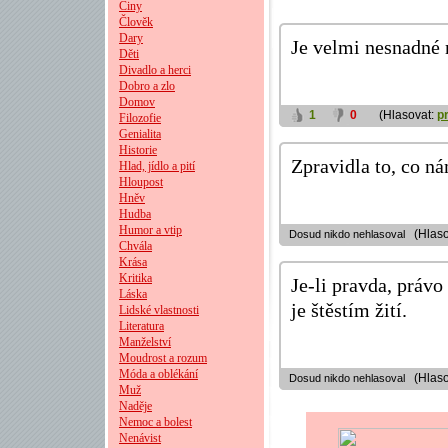
Činy
Člověk
Dary
Je velmi nesnadné n
Děti
Divadlo a herci
Dobro a zlo
Domov
1
0
(Hlasovat:
p
Filozofie
Genialita
Historie
Zpravidla to, co nám
Hlad, jídlo a pití
Hloupost
Hněv
Hudba
Humor a vtip
(Hlaso
Dosud nikdo nehlasoval
Chvála
Krása
Kritika
Je-li pravda, právo
Láska
je štěstím žití.
Lidské vlastnosti
Literatura
Manželství
Moudrost a rozum
Móda a oblékání
(Hlaso
Dosud nikdo nehlasoval
Muž
Naděje
Nemoc a bolest
Nenávist