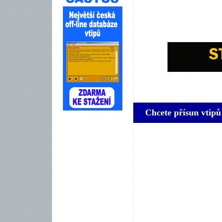
Chcete přísun vtipů