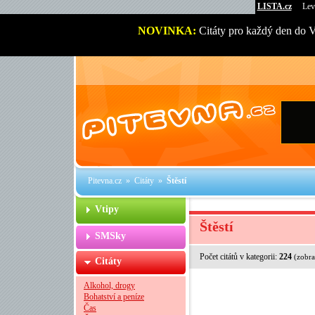
LISTA.cz
Lev
NOVINKA:
Citáty pro každý den do 
Pitevna.cz
»
Citáty
»
Štěstí
Vtipy
Štěstí
SMSky
Počet citátů v kategorii:
224
(zobra
Citáty
Alkohol, drogy
Bohatství a peníze
Čas