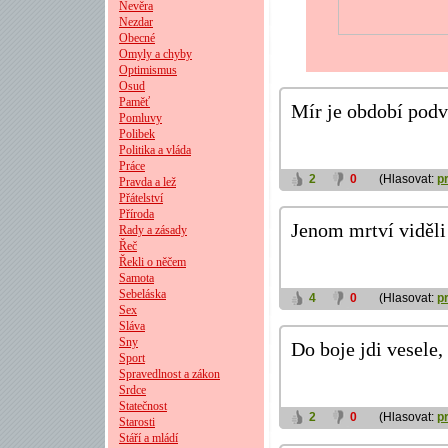
Nevěra
Nezdar
Obecné
Omyly a chyby
Optimismus
Osud
Paměť
Mír je období pod
Pomluvy
Polibek
Politika a vláda
Práce
2
0
(Hlasovat:
p
Pravda a lež
Přátelství
Příroda
Jenom mrtví viděli
Rady a zásady
Řeč
Řekli o něčem
Samota
Sebeláska
4
0
(Hlasovat:
p
Sex
Sláva
Sny
Do boje jdi vesele,
Sport
Spravedlnost a zákon
Srdce
Statečnost
2
0
(Hlasovat:
p
Starosti
Stáří a mládí