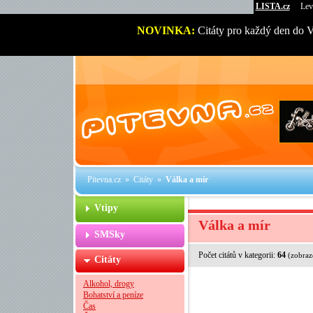
LISTA.cz
Lev
NOVINKA:
Citáty pro každý den do 
Pitevna.cz
»
Citáty
»
Válka a mír
Vtipy
Válka a mír
SMSky
Počet citátů v kategorii:
64
(zobraz
Citáty
Alkohol, drogy
Bohatství a peníze
Čas