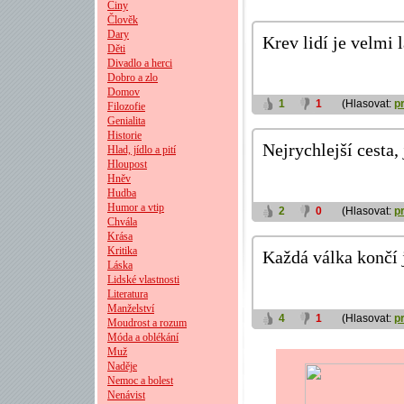
Činy
Člověk
Dary
Krev lidí je velmi 
Děti
Divadlo a herci
Dobro a zlo
Domov
1
1
(Hlasovat:
p
Filozofie
Genialita
Historie
Nejrychlejší cesta, 
Hlad, jídlo a pití
Hloupost
Hněv
Hudba
Humor a vtip
2
0
(Hlasovat:
p
Chvála
Krása
Kritika
Každá válka končí 
Láska
Lidské vlastnosti
Literatura
Manželství
4
1
(Hlasovat:
p
Moudrost a rozum
Móda a oblékání
Muž
Naděje
Nemoc a bolest
Nenávist