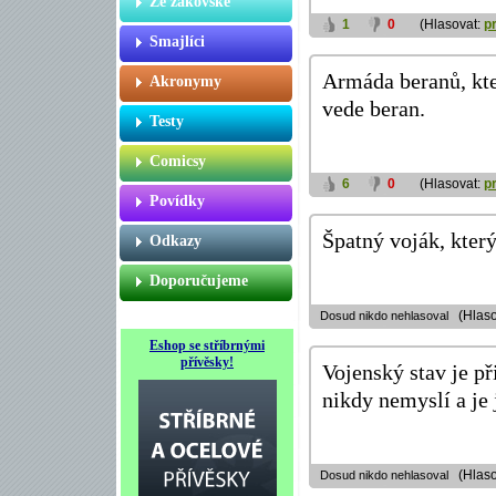
Ze žákovské
1
0
(Hlasovat:
p
Smajlíci
Armáda beranů, kter
Akronymy
vede beran.
Testy
Comicsy
6
0
(Hlasovat:
p
Povídky
Špatný voják, kter
Odkazy
Doporučujeme
(Hlaso
Dosud nikdo nehlasoval
Eshop se stříbrnými
přívěsky!
Vojenský stav je p
nikdy nemyslí a je 
(Hlaso
Dosud nikdo nehlasoval