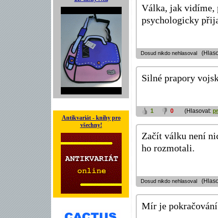
Válka, jak vidíme, 
psychologicky při
(Hlaso
Dosud nikdo nehlasoval
Silné prapory vojs
1
0
(Hlasovat:
p
Antikvariát - knihy pro
všechny!
Začít válku není n
ho rozmotali.
(Hlaso
Dosud nikdo nehlasoval
Mír je pokračování