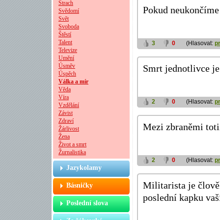
Strach
Pokud neukončíme v
Svědomí
Svět
Svoboda
Štěstí
Talent
3
0
(Hlasovat:
p
Televize
Umění
Úsměv
Smrt jednotlivce je 
Úspěch
Válka a mír
Věda
Víra
2
0
(Hlasovat:
p
Vzdělání
Závist
Zdraví
Mezi zbraněmi toti
Žárlivost
Žena
Život a smrt
Žurnalistika
2
0
(Hlasovat:
p
Jazykolamy
Militarista je člov
Básničky
poslední kapku vaš
Poslední slova