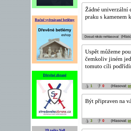
Žádné univerzální 
praku s kamenem 
Ručně vyřezávané betlémy
(Hlaso
Dosud nikdo nehlasoval
Uspět můžeme pouze
čemkoliv jiném jed
tomuto cíli podříd
Dřevěné zbraně
1
0
(Hlasovat:
p
Být připraven na vá
3
0
(Hlasovat:
p
2D tašky Nell