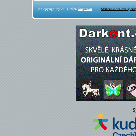
© Copyright by 2004-2026
Xagatron
Stříbrné a ocelové šperk
S