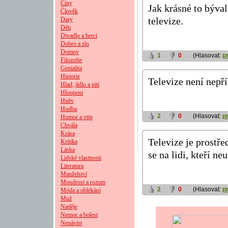
Činy
Jak krásné to býval
Člověk
Dary
televize.
Děti
Divadlo a herci
Dobro a zlo
Domov
1
0
(Hlasovat:
p
Filozofie
Genialita
Historie
Televize není nepří
Hlad, jídlo a pití
Hloupost
Hněv
Hudba
2
0
(Hlasovat:
p
Humor a vtip
Chvála
Krása
Televize je prostře
Kritika
Láska
se na lidi, kteří ne
Lidské vlastnosti
Literatura
Manželství
Moudrost a rozum
2
0
(Hlasovat:
p
Móda a oblékání
Muž
Naděje
Nemoc a bolest
Nenávist