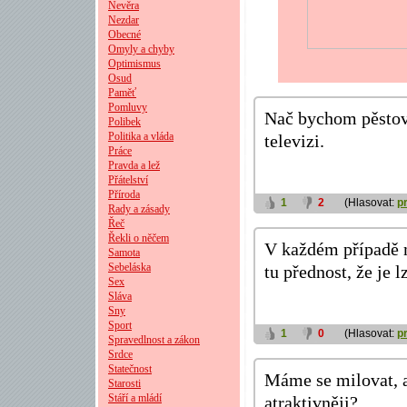
Nevěra
Nezdar
Obecné
Omyly a chyby
Optimismus
Osud
Paměť
Pomluvy
Nač bychom pěstova
Polibek
Politika a vláda
televizi.
Práce
Pravda a lež
Přátelství
Příroda
1
2
(Hlasovat:
p
Rady a zásady
Řeč
Řekli o něčem
V každém případě m
Samota
Sebeláska
tu přednost, že je 
Sex
Sláva
Sny
Sport
1
0
(Hlasovat:
p
Spravedlnost a zákon
Srdce
Statečnost
Máme se milovat, a 
Starosti
Stáří a mládí
atraktivněji?