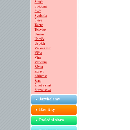
Strach
Svědomí
Svět
Svoboda
Štěstí
Talent
Televize
Umění
Úsměv
Úspěch
Válka a mír
Věda
Víra
Vzdělání
Závist
Zdraví
Žárlivost
Žena
Život a smrt
Žurnalistika
Jazykolamy
Básničky
Poslední slova