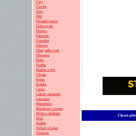
Činy
Člověk
Dary
Děti
Divadlo a herci
Dobro a zlo
Domov
Filozofie
Genialita
Historie
Hlad, jídlo a pití
Hloupost
Hněv
Hudba
Humor a vtip
Chvála
Krása
Kritika
Láska
Lidské vlastnosti
Literatura
Manželství
Moudrost a rozum
Móda a oblékání
Chcete přís
Muž
Naděje
Nemoc a bolest
Nenávist