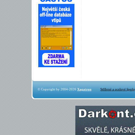
© Copyright by 2004-2026
Xagatron
Stříbrné a ocelové šperk