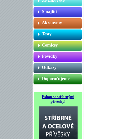
Ze žákovské
Smajlíci
Akronymy
Testy
Comicsy
Povídky
Odkazy
Doporučujeme
Eshop se stříbrnými
přívěsky!