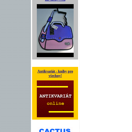
Antikvariát - knihy pro
všechny!