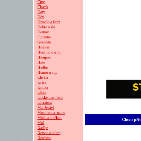
Činy
Člověk
Dary
Děti
Divadlo a herci
Dobro a zlo
Domov
Filozofie
Genialita
Historie
Hlad, jídlo a pití
Hloupost
Hněv
Hudba
Humor a vtip
Chvála
Krása
Kritika
Láska
Lidské vlastnosti
Literatura
Manželství
Moudrost a rozum
Móda a oblékání
Chcete přís
Muž
Naděje
Nemoc a bolest
Nenávist