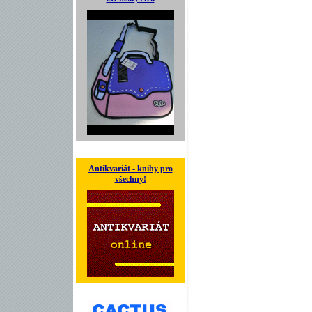
Antikvariát - knihy pro
všechny!