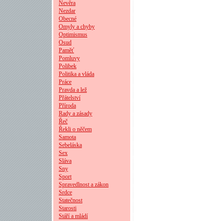
Nevěra
Nezdar
Obecné
Omyly a chyby
Optimismus
Osud
Paměť
Pomluvy
Polibek
Politika a vláda
Práce
Pravda a lež
Přátelství
Příroda
Rady a zásady
Řeč
Řekli o něčem
Samota
Sebeláska
Sex
Sláva
Sny
Sport
Spravedlnost a zákon
Srdce
Statečnost
Starosti
Stáří a mládí