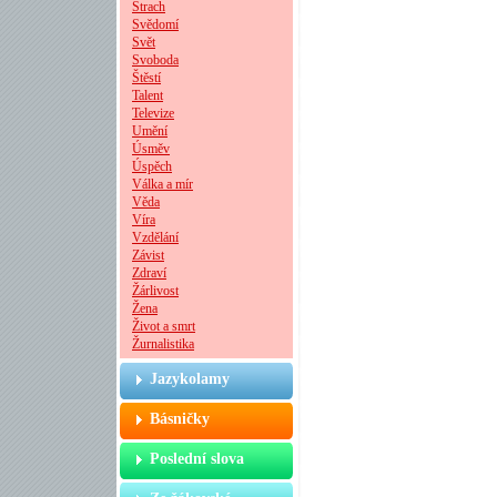
Strach
Svědomí
Svět
Svoboda
Štěstí
Talent
Televize
Umění
Úsměv
Úspěch
Válka a mír
Věda
Víra
Vzdělání
Závist
Zdraví
Žárlivost
Žena
Život a smrt
Žurnalistika
Jazykolamy
Básničky
Poslední slova