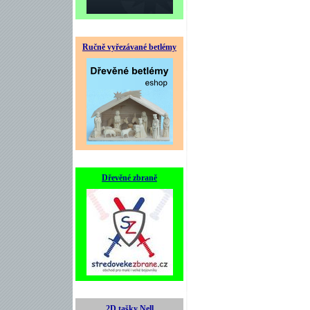
Ručně vyřezávané betlémy
Dřevěné zbraně
2D tašky Nell