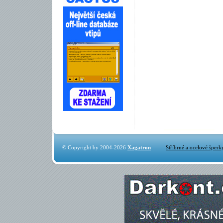
© Copyright by 2004-2026
Xagatron
Stříbrné a ocelové šperk