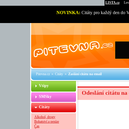
LISTA.cz
Lev
NOVINKA:
Citáty pro každý den do 
Pitevna.cz
»
Citáty
»
Zaslání citátu na email
Vtipy
Odeslání citátu na
SMSky
Citáty
Alkohol, drogy
Bohatství a peníze
Čas