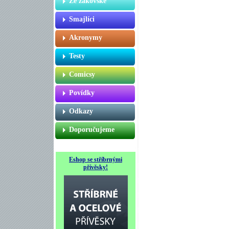
Ze žákovské
Smajlíci
Akronymy
Testy
Comicsy
Povídky
Odkazy
Doporučujeme
Eshop se stříbrnými
přívěsky!