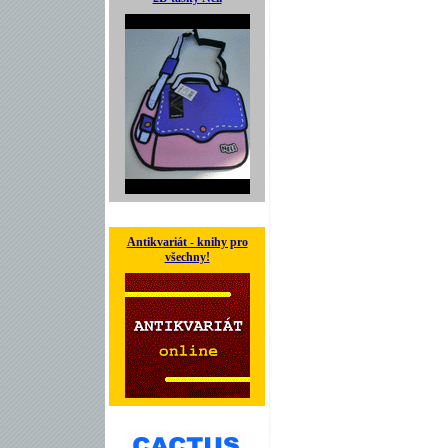
Antikvariát - knihy pro
všechny!