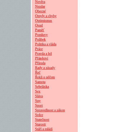
Nevěra
Nezdar
Obecné
Omyly a chyby
Optimismus
Osud
Paměť
Pomluvy
Polibek
Politika a vláda
Práce
Pravda a lež
Přátelství
Příroda
Rady a zásady
Řeč
Řekli o něčem
Samota
Sebeláska
Sex
Sláva
Sny
Sport
Spravedlnost a zákon
Srdce
Statečnost
Starosti
Stáří a mládí