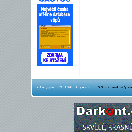
© Copyright by 2004-2026
Xagatron
Stříbrné a ocelové šperk