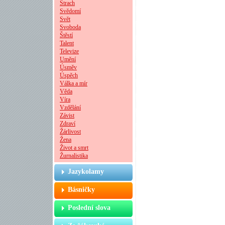
Strach
Svědomí
Svět
Svoboda
Štěstí
Talent
Televize
Umění
Úsměv
Úspěch
Válka a mír
Věda
Víra
Vzdělání
Závist
Zdraví
Žárlivost
Žena
Život a smrt
Žurnalistika
Jazykolamy
Básničky
Poslední slova