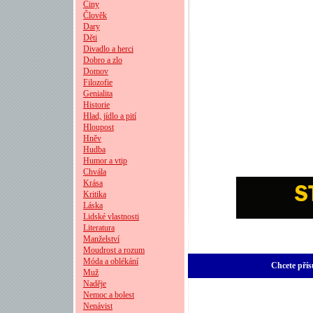
Činy
Člověk
Dary
Děti
Divadlo a herci
Dobro a zlo
Domov
Filozofie
Genialita
Historie
Hlad, jídlo a pití
Hloupost
Hněv
Hudba
Humor a vtip
Chvála
Krása
Kritika
Láska
Lidské vlastnosti
Literatura
Manželství
Moudrost a rozum
Móda a oblékání
Chcete přís
Muž
Naděje
Nemoc a bolest
Nenávist