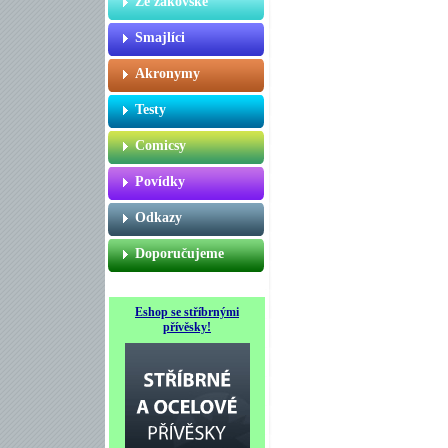
Ze žákovské
Smajlíci
Akronymy
Testy
Comicsy
Povídky
Odkazy
Doporučujeme
Eshop se stříbrnými
přívěsky!