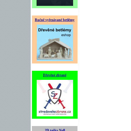
Ručně vyřezávané betlémy
Dřevěné zbraně
2D tašky Nell