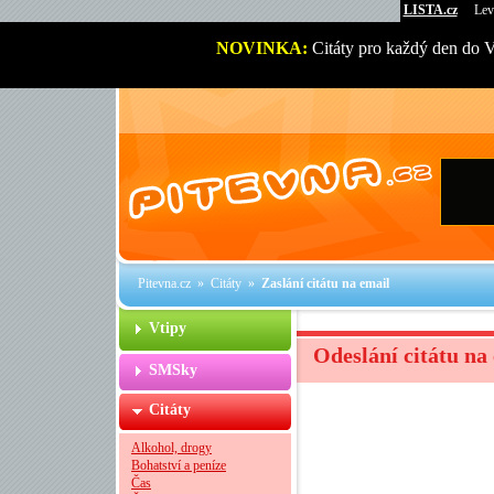
LISTA.cz
Lev
NOVINKA:
Citáty pro každý den do 
Pitevna.cz
»
Citáty
»
Zaslání citátu na email
Vtipy
Odeslání citátu na
SMSky
Citáty
Alkohol, drogy
Bohatství a peníze
Čas