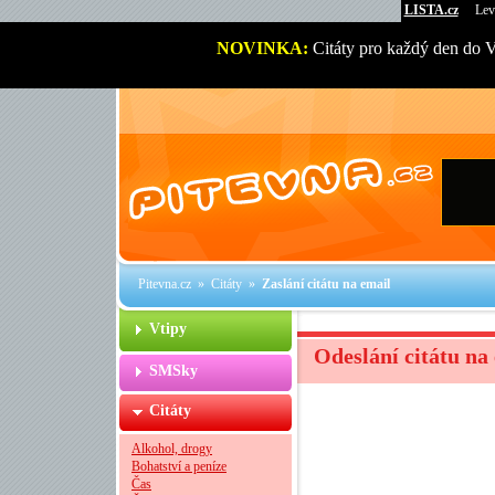
LISTA.cz
Lev
NOVINKA:
Citáty pro každý den do 
Pitevna.cz
»
Citáty
»
Zaslání citátu na email
Vtipy
Odeslání citátu na
SMSky
Citáty
Alkohol, drogy
Bohatství a peníze
Čas