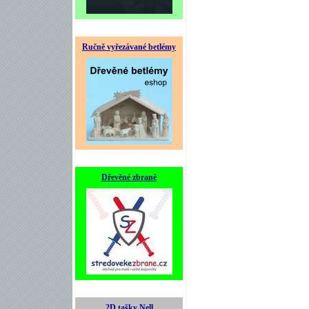
Ručně vyřezávané betlémy
Dřevěné zbraně
2D tašky Nell