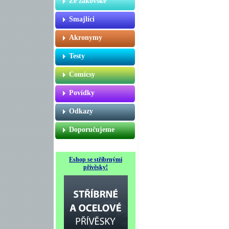
Ze žákovské
Smajlíci
Akronymy
Testy
Comicsy
Povídky
Odkazy
Doporučujeme
Eshop se stříbrnými
přívěsky!