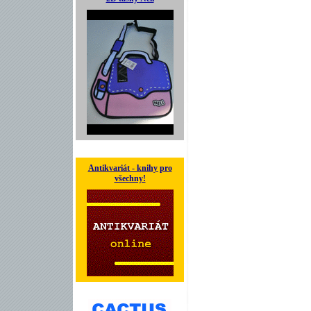
Antikvariát - knihy pro
všechny!