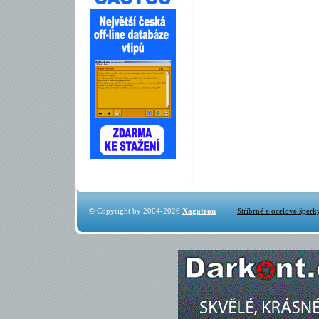
© Copyright by 2004-2026
Xagatron
Stříbrné a ocelové šperk