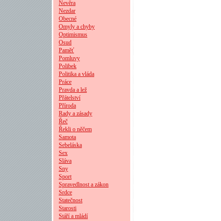
Nevěra
Nezdar
Obecné
Omyly a chyby
Optimismus
Osud
Paměť
Pomluvy
Polibek
Politika a vláda
Práce
Pravda a lež
Přátelství
Příroda
Rady a zásady
Řeč
Řekli o něčem
Samota
Sebeláska
Sex
Sláva
Sny
Sport
Spravedlnost a zákon
Srdce
Statečnost
Starosti
Stáří a mládí