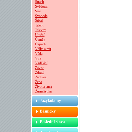
Strach
Svědomí
Svět
Svoboda
Štěstí
Talent
Televize
Umění
Úsměv
Úspěch
Válka a mír
Věda
Víra
Vzdělání
Závist
Zdraví
Žárlivost
Žena
Život a smrt
Žurnalistika
Jazykolamy
Básničky
Poslední slova