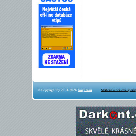
© Copyright by 2004-2026
Xagatron
Stříbrné a ocelové šperk