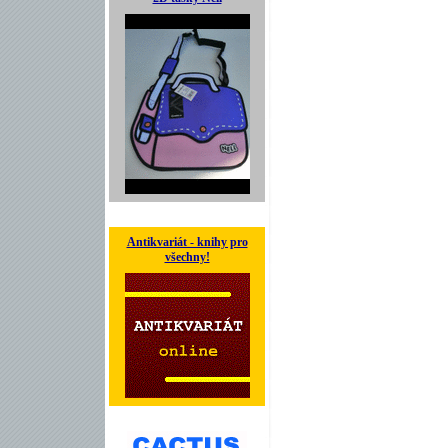
Antikvariát - knihy pro
všechny!