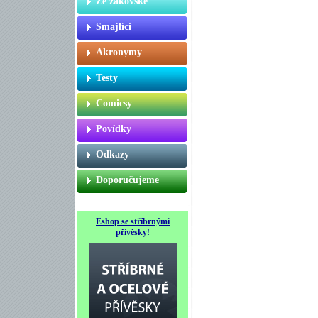
Ze žákovské
Smajlíci
Akronymy
Testy
Comicsy
Povídky
Odkazy
Doporučujeme
Eshop se stříbrnými
přívěsky!