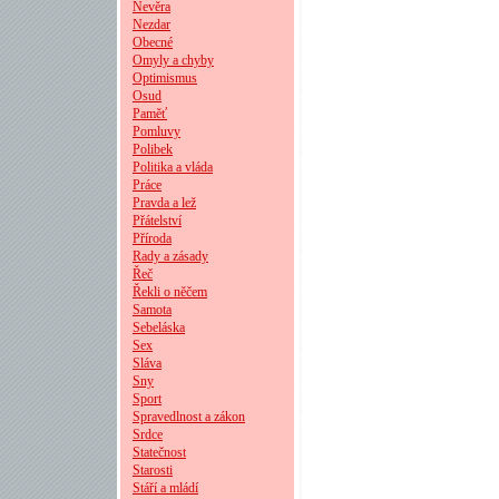
Nevěra
Nezdar
Obecné
Omyly a chyby
Optimismus
Osud
Paměť
Pomluvy
Polibek
Politika a vláda
Práce
Pravda a lež
Přátelství
Příroda
Rady a zásady
Řeč
Řekli o něčem
Samota
Sebeláska
Sex
Sláva
Sny
Sport
Spravedlnost a zákon
Srdce
Statečnost
Starosti
Stáří a mládí