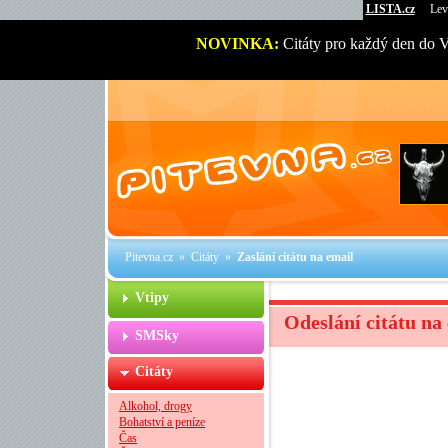
LISTA.cz
Lev
NOVINKA:
Citáty pro každý den do 
Pitevna.cz
»
Citáty
»
Zaslání citátu na email
Vtipy
Odeslání citátu na
SMSky
Citáty
Alkohol, drogy
Bohatství a peníze
Čas