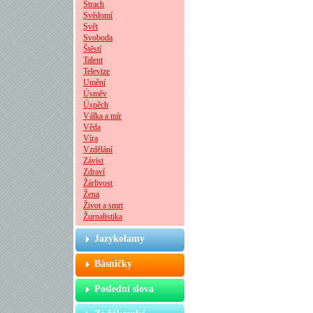
Strach
Svědomí
Svět
Svoboda
Štěstí
Talent
Televize
Umění
Úsměv
Úspěch
Válka a mír
Věda
Víra
Vzdělání
Závist
Zdraví
Žárlivost
Žena
Život a smrt
Žurnalistika
Jazykolamy
Básničky
Poslední slova