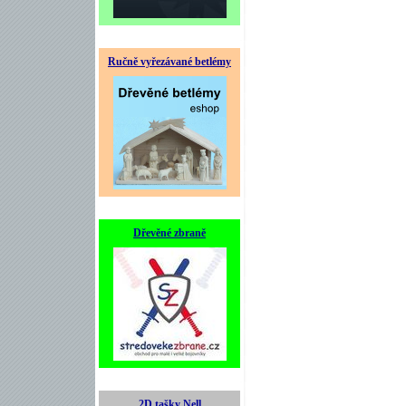
Ručně vyřezávané betlémy
Dřevěné zbraně
2D tašky Nell