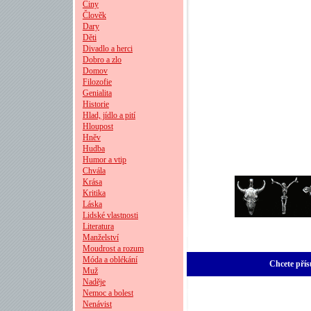
Činy
Člověk
Dary
Děti
Divadlo a herci
Dobro a zlo
Domov
Filozofie
Genialita
Historie
Hlad, jídlo a pití
Hloupost
Hněv
Hudba
Humor a vtip
Chvála
Krása
Kritika
Láska
Lidské vlastnosti
Literatura
Manželství
Moudrost a rozum
Móda a oblékání
Chcete přís
Muž
Naděje
Nemoc a bolest
Nenávist