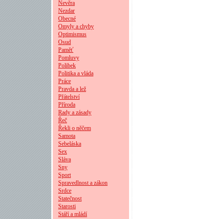
Nevěra
Nezdar
Obecné
Omyly a chyby
Optimismus
Osud
Paměť
Pomluvy
Polibek
Politika a vláda
Práce
Pravda a lež
Přátelství
Příroda
Rady a zásady
Řeč
Řekli o něčem
Samota
Sebeláska
Sex
Sláva
Sny
Sport
Spravedlnost a zákon
Srdce
Statečnost
Starosti
Stáří a mládí