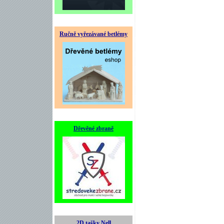
Ručně vyřezávané betlémy
Dřevěné zbraně
2D tašky Nell