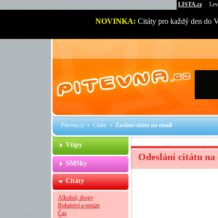
LISTA.cz
Lev
NOVINKA:
Citáty pro každý den do 
Pitevna.cz
»
Citáty
»
Zaslání citátu na email
Vtipy
Odeslání citátu na
SMSky
Citáty
Alkohol, drogy
Bohatství a peníze
Čas