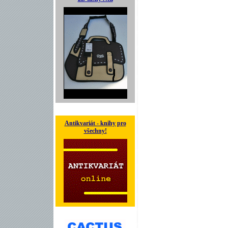
Antikvariát - knihy pro
všechny!