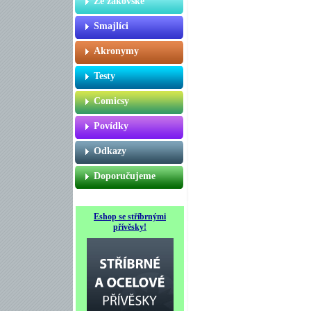
Ze žákovské
Smajlíci
Akronymy
Testy
Comicsy
Povídky
Odkazy
Doporučujeme
Eshop se stříbrnými
přívěsky!