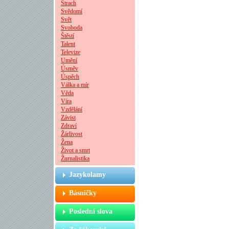
Strach
Svědomí
Svět
Svoboda
Štěstí
Talent
Televize
Umění
Úsměv
Úspěch
Válka a mír
Věda
Víra
Vzdělání
Závist
Zdraví
Žárlivost
Žena
Život a smrt
Žurnalistika
Jazykolamy
Básničky
Poslední slova