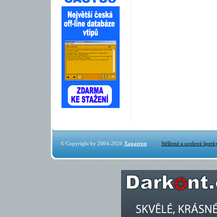
© Copyright by 2004-2026
Xagatron
Stříbrné a ocelové šperk