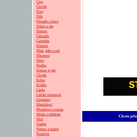
Činy
Člověk
Dary
Děti
Divadlo a herci
Dobro a zlo
Domov
Filozofie
Genialita
Historie
Hlad, jídlo a pití
Hloupost
Hněv
Hudba
Humor a vtip
Chvála
Krása
Kritika
Láska
Lidské vlastnosti
Literatura
Manželství
Moudrost a rozum
Móda a oblékání
Chcete přís
Muž
Naděje
Nemoc a bolest
Nenávist