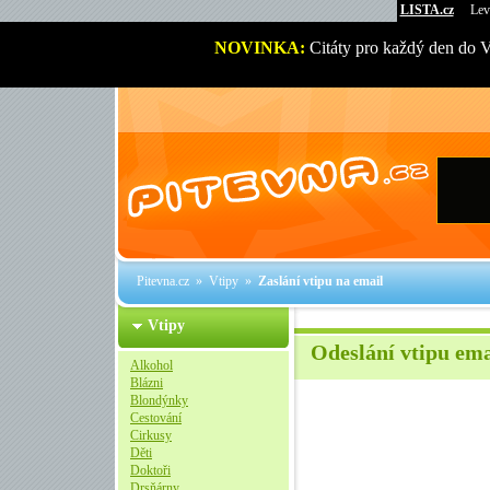
LISTA.cz
Lev
NOVINKA:
Citáty pro každý den do 
Pitevna.cz
»
Vtipy
»
Zaslání vtipu na email
Vtipy
Odeslání vtipu em
Alkohol
Blázni
Blondýnky
Cestování
Cirkusy
Děti
Doktoři
Drsňárny