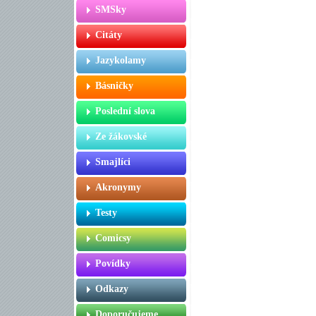
SMSky
Citáty
Jazykolamy
Básničky
Poslední slova
Ze žákovské
Smajlíci
Akronymy
Testy
Comicsy
Povídky
Odkazy
Doporučujeme