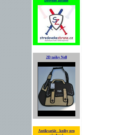
Dřevěné zbraně
2D tašky Nell
Antikvariát - knihy pro