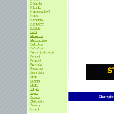
Důchodci
Hádanky
Homosexuálové
Hudba
Kameňáky
Kanibalové
Kostelní
Lordi
Manželské
Muži vs. ženy
Pedofilové
Počítačové
Pracovní, obchodní
Policajti
Politické
Právnické
Restaurace
Sex a láska
Skoti
Somálci
Školní
Tchýně
Vojáci
Chcete přís
Zvířátka
Zlaté rybky
Žárovky
Ostatní...