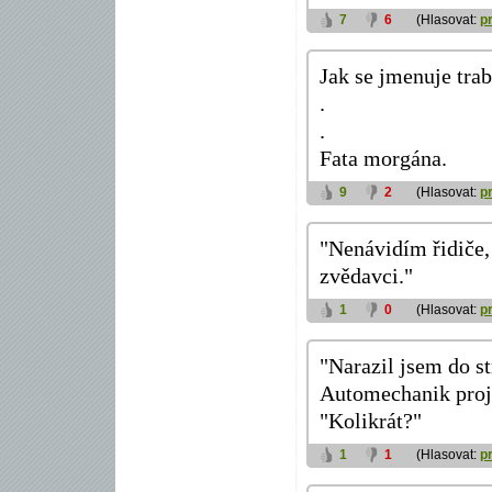
7
6
(Hlasovat:
p
Jak se jmenuje trab
.
.
Fata morgána.
9
2
(Hlasovat:
p
"Nenávidím řidiče, 
zvědavci."
1
0
(Hlasovat:
p
"Narazil jsem do st
Automechanik projd
"Kolikrát?"
1
1
(Hlasovat:
p