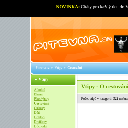
NOVINKA:
Citáty pro každý den do 
Pitevna.cz
»
Vtipy
»
Cestování
Vtipy
Vtipy - O cestován
Alkohol
Blázni
Počet vtipů v kategorii:
322
Blondýnky
(zobra
Cestování
Cirkusy
Děti
Doktoři
Drsňárny
Důchodci