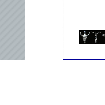
Chcete přísun vtipů