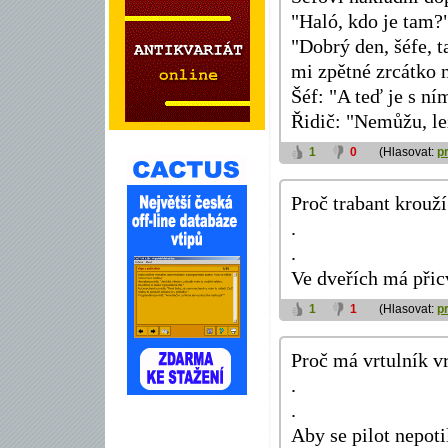
"Haló, kdo je tam?
"Dobrý den, šéfe, t
mi zpětné zrcátko n
Šéf: "A teď je s n
Řidič: "Nemůžu, le
1
0
(Hlasovat:
p
Proč trabant krouží
.
.
Ve dveřích má přic
1
1
(Hlasovat:
p
Proč má vrtulník vr
.
.
Aby se pilot nepoti