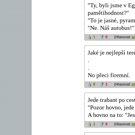
"Ty, byli jsme v Eg
pamětihodnost?"
"To je jasné, pyram
"Ne. Náš autobus!"
1
0
(Hlasovat:
p
Jaké je nejlepší te
.
.
No přeci firemní.
9
1
(Hlasovat:
p
Jede trabant po ces
"Pozor hovno, jede 
A hovno na to: "Jest
1
0
(Hlasovat:
p