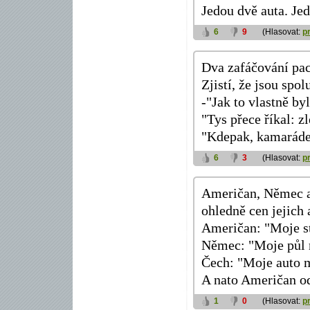
Jedou dvě auta. Jed
6
9
(Hlasovat:
p
Dva zafáčování paci
Zjistí, že jsou spol
-"Jak to vlastně byl
"Tys přece říkal: z
"Kdepak, kamaráde, 
6
3
(Hlasovat:
p
Američan, Němec a 
ohledně cen jejich 
Američan: "Moje stá
Němec: "Moje půl r
Čech: "Moje auto m
A nato Američan od
1
0
(Hlasovat:
p