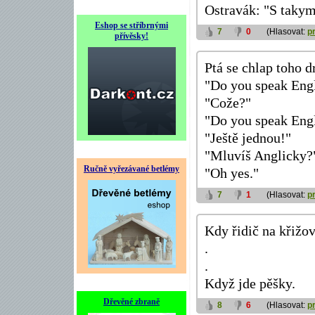
Ostravák: "S takym
Eshop se stříbrnými
7
0
(Hlasovat:
p
přívěsky!
Ptá se chlap toho 
"Do you speak Eng
"Cože?"
"Do you speak Eng
"Ještě jednou!"
"Mluvíš Anglicky?
Ručně vyřezávané betlémy
"Oh yes."
7
1
(Hlasovat:
p
Kdy řidič na křižo
.
.
Když jde pěšky.
Dřevěné zbraně
8
6
(Hlasovat:
p