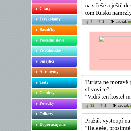
na střeše a ještě 
Citáty
tom Rusku namrzl
Jazykolamy
4
1
(Hlasovat:
p
Básničky
Poslední slova
Ze žákovské
Smajlíci
Akronymy
Turista ne moravě p
Testy
slivovice?"
Comicsy
"Vidíš ten kostel 
Povídky
32
1
(Hlasovat:
Odkazy
Pražák vystoupí na
Doporučujeme
"Heléééé, prosimtě