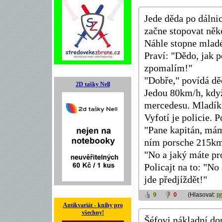
Jede děda po dálni
začne stopovat ně
Náhle stopne mladé
Praví: "Dědo, jak p
zpomalím!"
"Dobře," povídá dě
2D tašky Nell
Jedou 80km/h, když
mercedesu. Mladík 
Vyfotí je policie. 
"Pane kapitán, má
ním porsche 215km
"No a jaký máte pr
Policajt na to: "No 
jde předjíždět!"
9
0
(Hlasovat:
p
Antikvariát - knihy pro
všechny!
Šéfovi nákladní dop