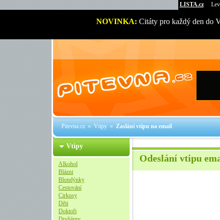
LISTA.cz
Lev
NOVINKA:
Citáty pro každý den do 
Pitevna.cz
»
Vtipy
»
Zaslání vtipu na email
Vtipy
Odeslání vtipu em
Alkohol
Blázni
Blondýnky
Cestování
Cirkusy
Děti
Doktoři
Drsňárny