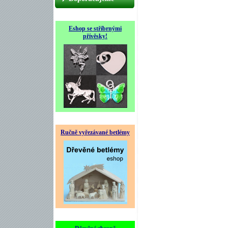
Eshop se stříbrnými
přívěsky!
Ručně vyřezávané betlémy