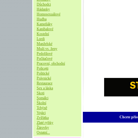
Důchodci
Hádanky
Homosexuálové
Hudba
Kameňáky
Kanibalové
Kostelní
Lordi
Manželské
Muži vs. ženy
Pedofilové
Počítačové
Pracovní, obchodní
Policajti
Politické
Právnické
Restaurace
Sex a láska
Skoti
Somálci
Školní
Tchýně
Vojáci
Chcete přís
Zvířátka
Zlaté rybky
Žárovky
Ostatní...