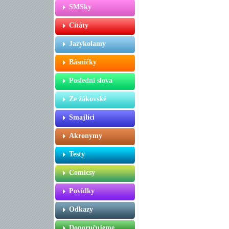
SMSky
Citáty
Jazykolamy
Básničky
Poslední slova
Ze žákovské
Smajlíci
Akronymy
Testy
Comicsy
Povídky
Odkazy
Doporučujeme