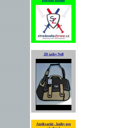
Dřevěné zbraně
2D tašky Nell
Antikvariát - knihy pro