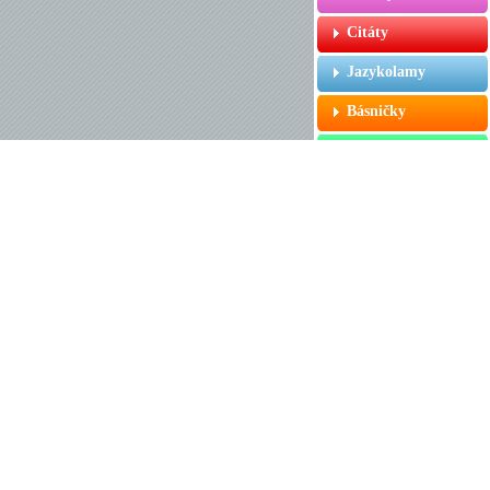
Citáty
Jazykolamy
Básničky
Poslední slova
Ze žákovské
Smajlíci
Akronymy
Testy
Comicsy
Povídky
Odkazy
Doporučujeme