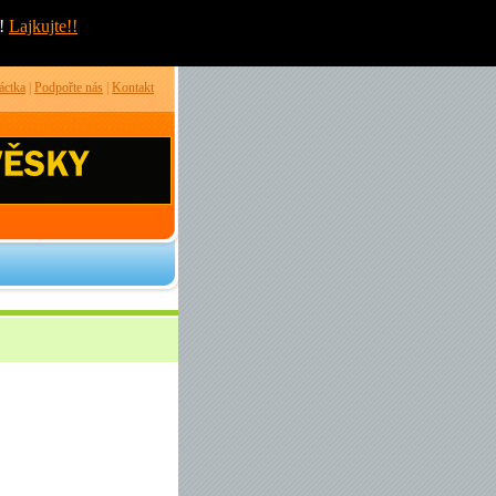
!
Lajkujte!!
áctka
|
Podpořte nás
|
Kontakt