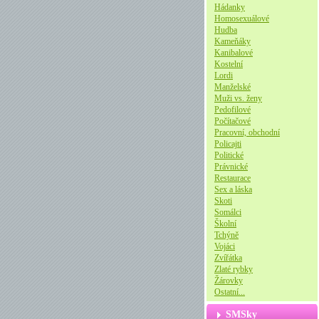
Hádanky
Homosexuálové
Hudba
Kameňáky
Kanibalové
Kostelní
Lordi
Manželské
Muži vs. ženy
Pedofilové
Počítačové
Pracovní, obchodní
Policajti
Politické
Právnické
Restaurace
Sex a láska
Skoti
Somálci
Školní
Tchýně
Vojáci
Zvířátka
Zlaté rybky
Žárovky
Ostatní...
SMSky