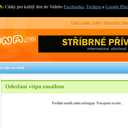
A:
Citáty pro každý den do Vašeho
Facebooku
,
Twitteru
a
Google Plus
Úvod
|
Cactus
|
Svátky
|
Morseovka
|
Patn
ní vtipu na email
Odeslání vtipu emailem
Posílání emailů zatím nefunguje. Pracujeme na tom...