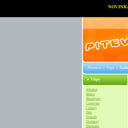
NOVINK
Pitevna.cz
»
Vtipy
»
Zaslá
Vtipy
Alkohol
Blázni
Blondýnky
Cestování
Cirkusy
Děti
Doktoři
Drsňárny
Důchodci