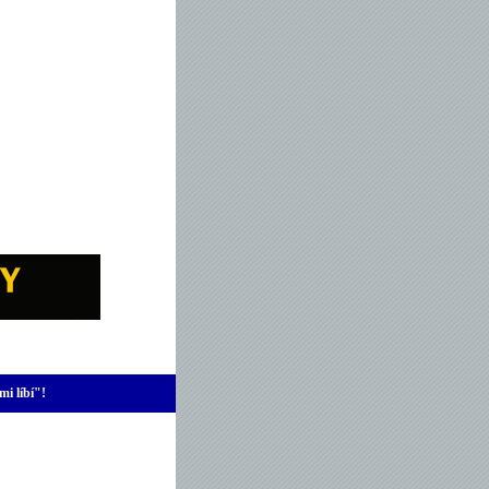
mi líbí"!