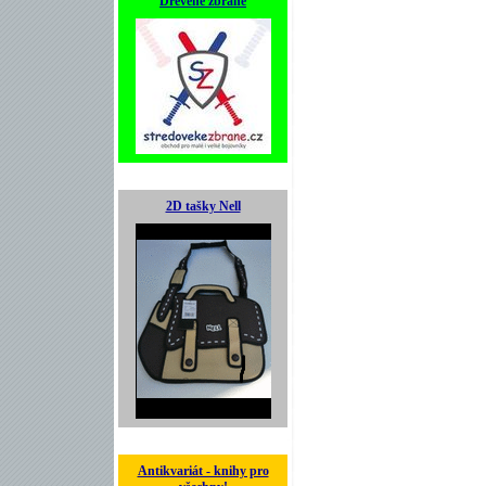
Dřevěné zbraně
2D tašky Nell
Antikvariát - knihy pro