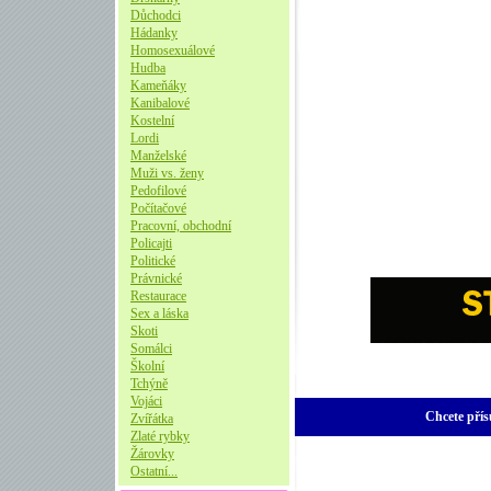
Důchodci
Hádanky
Homosexuálové
Hudba
Kameňáky
Kanibalové
Kostelní
Lordi
Manželské
Muži vs. ženy
Pedofilové
Počítačové
Pracovní, obchodní
Policajti
Politické
Právnické
Restaurace
Sex a láska
Skoti
Somálci
Školní
Tchýně
Vojáci
Chcete přís
Zvířátka
Zlaté rybky
Žárovky
Ostatní...