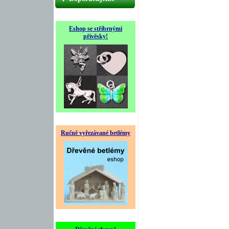
Eshop se stříbrnými
přívěsky!
Ručně vyřezávané betlémy