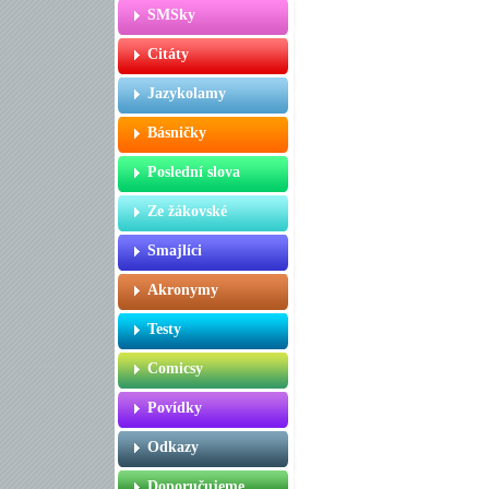
SMSky
Citáty
Jazykolamy
Básničky
Poslední slova
Ze žákovské
Smajlíci
Akronymy
Testy
Comicsy
Povídky
Odkazy
Doporučujeme