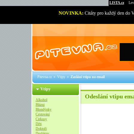
LISTA.cz
Lev
NOVINKA:
Citáty pro každý den do 
Pitevna.cz
»
Vtipy
»
Zaslání vtipu na email
Vtipy
Odeslání vtipu em
Alkohol
Blázni
Blondýnky
Cestování
Cirkusy
Děti
Doktoři
Drsňárny