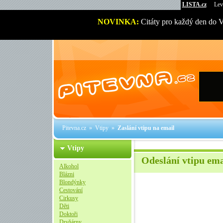
LISTA.cz
Lev
NOVINKA:
Citáty pro každý den do 
Pitevna.cz
»
Vtipy
»
Zaslání vtipu na email
Vtipy
Odeslání vtipu em
Alkohol
Blázni
Blondýnky
Cestování
Cirkusy
Děti
Doktoři
Drsňárny