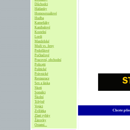
Důchodci
Hádanky
Homosexuálové
Hudba
Kameňáky
Kanibalové
Kostelní
Lordi
Manželské
Muži vs. ženy
Pedofilové
Počítačové
Pracovní, obchodní
Policajti
Politické
Právnické
Restaurace
Sex a láska
Skoti
Somálci
Školní
Tchýně
Vojáci
Chcete přís
Zvířátka
Zlaté rybky
Žárovky
Ostatní...