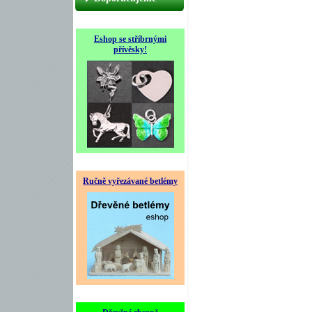
Eshop se stříbrnými
přívěsky!
Ručně vyřezávané betlémy