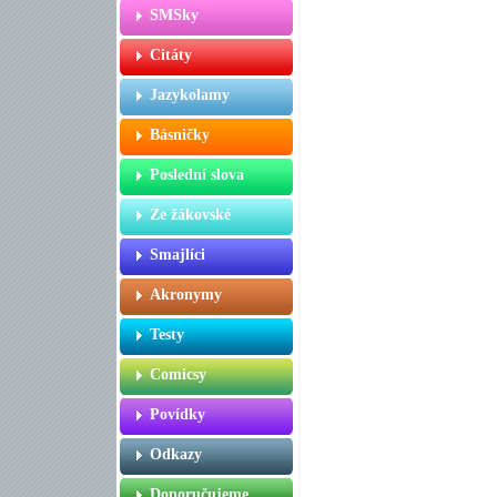
SMSky
Citáty
Jazykolamy
Básničky
Poslední slova
Ze žákovské
Smajlíci
Akronymy
Testy
Comicsy
Povídky
Odkazy
Doporučujeme