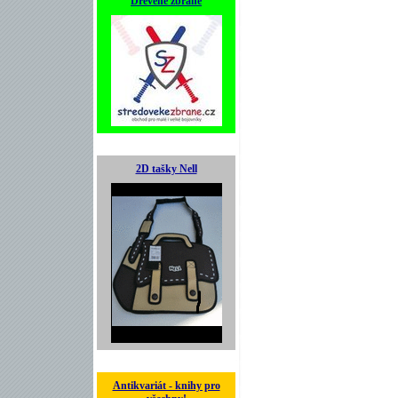
Dřevěné zbraně
2D tašky Nell
Antikvariát - knihy pro