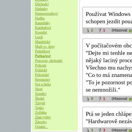
Důchodci
Hádanky
Používat Windows n
Homosexuálové
Hudba
schopen jezdit pou
Kameňáky
Kanibalové
2
1
(Hlasovat:
p
Kostelní
Lordi
Manželské
V počítačovém obc
Muži vs. ženy
Pedofilové
"Dejte mi tenhle ne
Počítačové
nějaký laciný proce
Pracovní, obchodní
Policajti
Všechno mu nachyst
Politické
"Co to má znamena
Právnické
Restaurace
"To je pozornost p
Sex a láska
se nemnožili."
Skoti
Somálci
Školní
9
1
(Hlasovat:
p
Tchýně
Vojáci
Zvířátka
Ptá se jeden chláp
Zlaté rybky
"Hardwarově nezávi
Žárovky
Ostatní...
3
3
(Hlasovat:
p