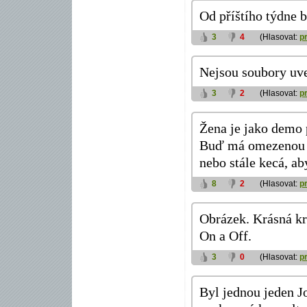
Od příštího týdne 
3
4
(Hlasovat:
p
Nejsou soubory uve
3
2
(Hlasovat:
p
Žena je jako demo
Buď má omezenou d
nebo stále kecá, aby
8
2
(Hlasovat:
p
Obrázek. Krásná kra
On a Off.
3
0
(Hlasovat:
p
Byl jednou jeden J