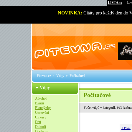
LISTA.cz
Lev
NOVINKA:
Citáty pro každý den do 
Pitevna.cz
»
Vtipy
»
Počítačové
Vtipy
Počítačové
Alkohol
Blázni
Počet vtipů v kategorii:
361
Blondýnky
(zobra
Cestování
Cirkusy
Děti
Doktoři
< První
Drsňárny