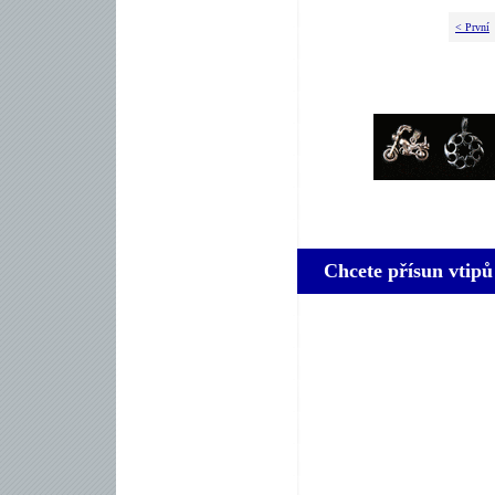
< První
Chcete přísun vtipů