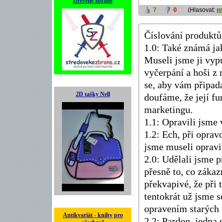
Dřevěné zbraně
7
0
(Hlasovat:
p
Číslování produktů
1.0: Také známá jak
Museli jsme ji vypu
vyčerpání a hoši z
se, aby vám připada
2D tašky Nell
doufáme, že její f
marketingu.
1.1: Opravili jsme
1.2: Ech, při oprav
jsme museli opravit
2.0: Udělali jsme p
přesně to, co zákaz
překvapivé, že při
tentokrát už jsme 
opravením starých 
Antikvariát - knihy pro
2.2: Pardon, jedna 