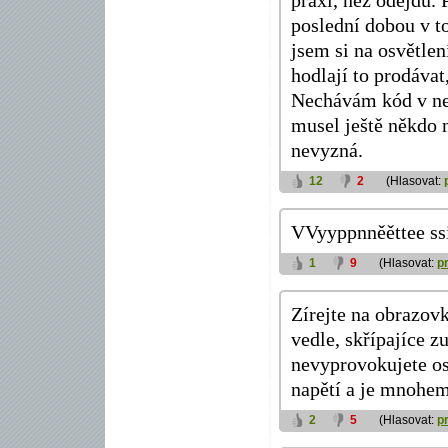
praxi, než odejdu.
poslední dobou v 
jsem si na osvětlen
hodlají to prodávat
Nechávám kód v ne
musel ještě někdo n
nevyzná.
12
2
(Hlasovat:
VVyyppnněěttee ssi
1
9
(Hlasovat:
p
Zírejte na obrazovk
vedle, skřípajíce z
nevyprovokujete os
napětí a je mnohem 
2
5
(Hlasovat:
p