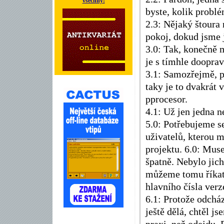
všechny!
byste, kolik problé
2.3: Nějaký štoura 
pokoj, dokud jsme j
3.0: Tak, konečně m
je s tímhle doopra
3.1: Samozřejmě, pá
taky je to dvakrát 
pprocesor.
4.1: Už jen jedna 
5.0: Potřebujeme s
uživatelů, kterou 
projektu. 6.0: Muse
špatně. Nebylo jich
můžeme tomu říkat
hlavního čísla verz
6.1: Protože odchá
ještě dělá, chtěl j