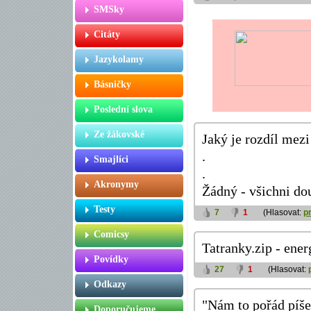
SMSky
Citáty
Jazykolamy
Básničky
Poslední slova
Ze žákovské
Jaký je rozdíl mez
.
Smajlíci
.
Akronymy
Žádný - všichni douf
Testy
7
1
(Hlasovat:
p
Comicsy
Tatranky.zip - ener
Povídky
27
1
(Hlasovat:
Odkazy
"Nám to pořád píše
Doporučujeme