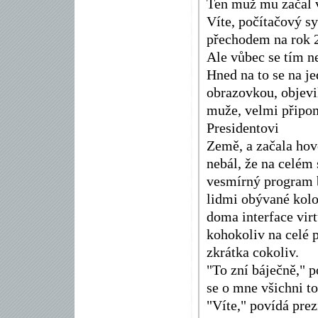
Ten muž mu začal vy
Víte, počítačový s
přechodem na rok 20
Ale vůbec se tím n
Hned na to se na je
obrazovkou, objevi
muže, velmi připomí
Presidentovi
Země, a začala hovo
nebál, že na celém 
vesmírný program b
lidmi obývané kolo
doma interface vir
kohokoliv na celé 
zkrátka cokoliv.
"To zní báječně," p
se o mne všichni to
"Víte," povídá prez