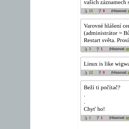
vašich záznamech 
15
9
(Hlasovat:
Varovné hlášení ce
(administrátor = B
Restart světa. Pros
3
1
(Hlasovat:
p
Linux is like wigw
12
0
(Hlasovat:
Beží ti počítač?
.
.
Chyť ho!
1
1
(Hlasovat:
p