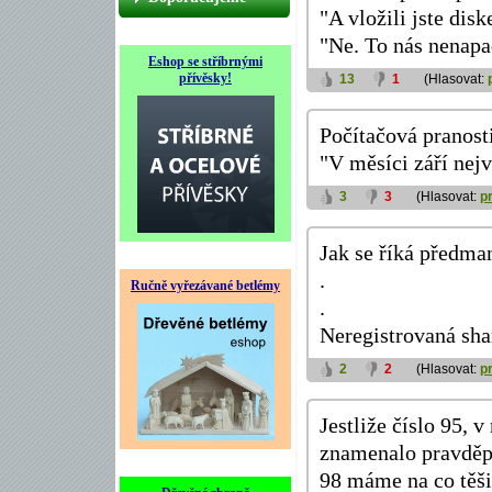
"A vložili jste disk
"Ne. To nás nenapa
Eshop se stříbrnými
přívěsky!
13
1
(Hlasovat:
Počítačová pranost
"V měsíci září nejv
3
3
(Hlasovat:
p
Jak se říká předma
.
Ručně vyřezávané betlémy
.
Neregistrovaná sha
2
2
(Hlasovat:
p
Jestliže číslo 95,
znamenalo pravděp
98 máme na co těši