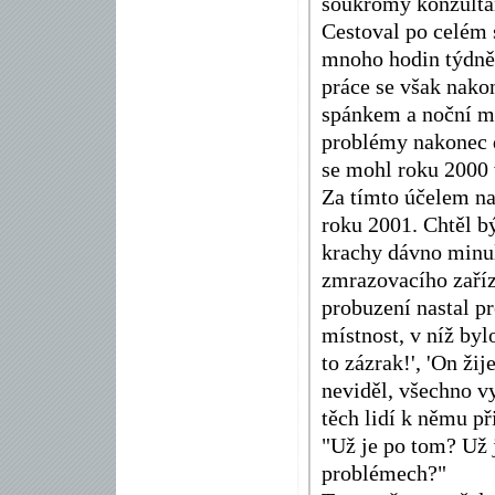
soukromý konzultan
Cestoval po celém s
mnoho hodin týdně, 
práce se však nako
spánkem a noční mů
problémy nakonec d
se mohl roku 2000 
Za tímto účelem na
roku 2001. Chtěl b
krachy dávno minulo
zmrazovacího zaříz
probuzení nastal p
místnost, v níž byl
to zázrak!', 'On žij
neviděl, všechno vy
těch lidí k němu př
"Už je po tom? Už 
problémech?"