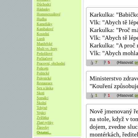
Důchodci
Hádanky
Karkulka: "Babičko
Homosexuálové
Hudba
Vlk: "Abych tě lépe
Kameňáky
Kanibalové
Karkulka: "Proč má
Kostelní
Vlk: "Abych tě lépe
Lordi
Manželské
Karkulka: "A proč 
Muži vs. ženy
Vlk: "Abych mohla j
Pedofilové
Počítačové
7
5
(Hlasovat:
p
Pracovní, obchodní
Policajti
Politické
Ministerstvo zdravo
Právnické
Restaurace
"Kouření způsobuje 
Sex a láska
Skoti
1
1
(Hlasovat:
p
Somálci
Školní
Tchýně
Nově jmenovaný řed
Vojáci
Zvířátka
na stole, když v to
Zlaté rybky
dojem, zvedne sluc
Žárovky
Ostatní...
montérkách, ředite