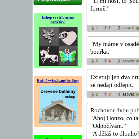
"Ti mí hoši, to jso
formě."
Eshop se stříbrnými
přívěsky!
1
1
(Hlasovat:
p
"My máme v osadě t
bouřka."
5
4
(Hlasovat:
p
Existují jen dva dru
Ručně vyřezávané betlémy
se nedají odlepit.
2
0
(Hlasovat:
p
Rozhovor dvou pub
"Ahoj Honzo, co ta
"Odpočívám."
"A děláš to dlouho