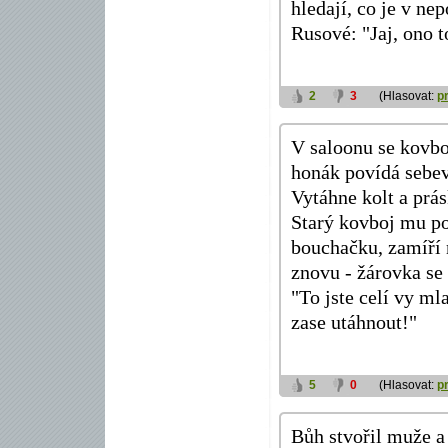
hledají, co je v ne
Rusové: "Jaj, ono 
2
3
(Hlasovat:
p
V saloonu se kovboj
honák povídá sebev
Vytáhne kolt a prás
Starý kovboj mu po
bouchačku, zamíří 
znovu - žárovka se 
"To jste celí vy ml
zase utáhnout!"
5
0
(Hlasovat:
p
Bůh stvořil muže a ř