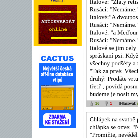
všechny!
Italové: "Zlatý ře
Rusáci: "Nemáme.
Italové:"A dvoupo
Rusáci: "Nemáme.
Italové: "a Meďou
Rusáci: "Nemáme.
Italové se jim cel
spráskaní psi. Kdy
všechny podšéfy a 
"Tak za prvé: Všech
druhý: Prodáte vrt
třetí", povídá posm
budeme je nosit m
16
1
(Hlasovat:
Chlápek na svatbě 
chlápka se ozve: "
"Promiňte, nevěděl 