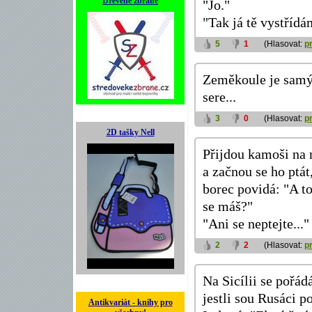
Dřevěné zbraně
"Jo."
"Tak já tě vystřídám
5
1
(Hlasovat:
p
Zeměkoule je samý 
sere...
3
0
(Hlasovat:
p
2D tašky Nell
Přijdou kamoši na
a začnou se ho ptát,
borec povidá: "A to
se máš?"
"Ani se neptejte..."
2
2
(Hlasovat:
p
Na Sicílii se pořád
jestli sou Rusáci p
Antikvariát - knihy pro