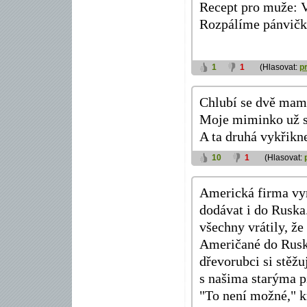
Recept pro muže: V
Rozpálíme pánvičku
1
1
(Hlasovat:
p
Chlubí se dvě mam
Moje miminko už s
A ta druhá vykřikn
10
1
(Hlasovat:
Americká firma vyr
dodávat i do Ruska.
všechny vrátily, že 
Američané do Ruska 
dřevorubci si stěžu
s našima starýma p
"To není možné," k