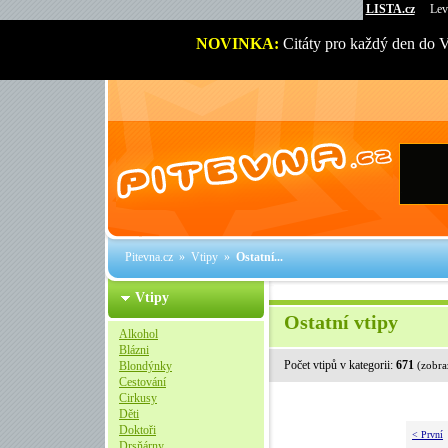
LISTA.cz
Lev
NOVINKA:
Citáty pro každý den do 
Pitevna.cz
»
Vtipy
»
Ostatní...
Vtipy
Ostatní vtipy
Alkohol
Blázni
Počet vtipů v kategorii:
671
Blondýnky
(zobra
Cestování
Cirkusy
Děti
Doktoři
< První
Drsňárny