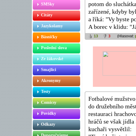
potom do sluchátka
SMSky
zařízené, kdyby byl
Citáty
a říká: "Vy byste p
Jazykolamy
A borec v klidu: "J
13
3
(Hlasovat:
Básničky
Poslední slova
Ze žákovské
Smajlíci
Akronymy
Testy
Fotbalové mužstvo 
Comicsy
do družebního měst
restauraci hrachov
Povídky
hráčů se však jídl
Odkazy
kuchaři vysvětlil:
Doporučujeme