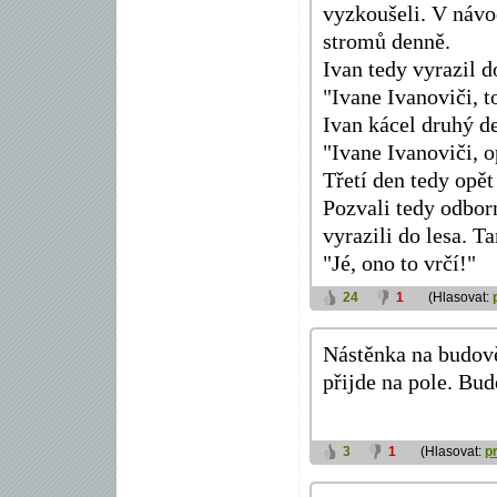
vyzkoušeli. V návo
stromů denně.
Ivan tedy vyrazil d
"Ivane Ivanoviči, t
Ivan kácel druhý d
"Ivane Ivanoviči, o
Třetí den tedy opět
Pozvali tedy odborn
vyrazili do lesa. T
"Jé, ono to vrčí!"
24
1
(Hlasovat:
Nástěnka na budov
přijde na pole. Bu
3
1
(Hlasovat:
p