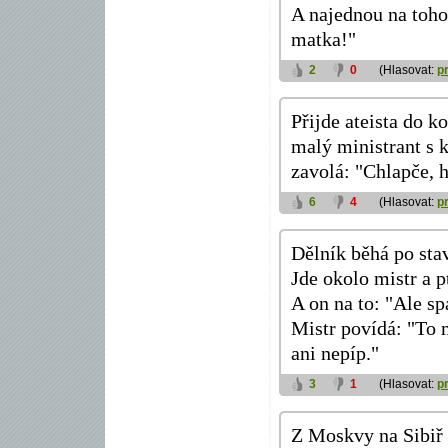
A najednou na toho 
matka!"
2
0
(Hlasovat:
p
Přijde ateista do k
malý ministrant s 
zavolá: "Chlapče, h
6
4
(Hlasovat:
p
Dělník běhá po stav
Jde okolo mistr a p
A on na to: "Ale sp
Mistr povídá: "To 
ani nepíp."
3
1
(Hlasovat:
p
Z Moskvy na Sibiř 