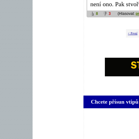
není ono. Pak stvoř
8
3
(Hlasovat:
p
< První
Chcete přísun vtipů